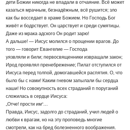
дети Божии никогда не впадали в отчаяние. Всё может
казаться мрачным, безнадёжным, всё рушится; зло
как бы восседает в храме Божием. Но Господь Бог
живёт и бодрствует. Он царствует и среди сумятицы.
Даже из мрака адского Он родит зарю!
А дальше! — Иисус молился о прощении врагов. До
того — говорит Евангелие — Господа
уязвляли и били; первосвященники извращали закон;
Ирод проявлял пренебрежение; Пилат отступился от
Иисуса перед толпой, домогавшейся распятия. О, что
было бы с нами! Каким гневом запылали бы сердца
наши! Но совокупность всех страданий п поруганий
сложилась в сердце Иисуса:
„Отче! прости им“…
Правда, Иисус, задолго до страданий, учил людей о
любви к врагам, но на эту проповедь многие
смотрели, как на бред болезненного воображения.