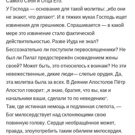
Самого Себя и Отца Его.
У Господа — основание для такой молитвы: „ибо они
не знают, что делают“. И в тяжких муках Господь ищет
извинения для грешников. Спрашивается — в какой
мере это извинение стало фактической
действительностью. Разве Иуда не знал?
Бессознательно ли поступили первосвященники? Не
был ли Пилат предостережён сновидением жены
своей? Может быть, это относилось к воинам? Но эти
невежественные, дикие люди— слепые орудия. Да,
эта молитва была за всех. В Деянии Апостолов Пётр
Апостол говорит: „я знаю, братия, что вы, как и
начальники ваши, сделали то по неведению“.
Там, где истинная немощь и подлинная слепота, —
Бог милосердствует над склоняющими свою
повинную голову. Сердце необращённое может,
правда, злоупотребить таким обилием милосердия.