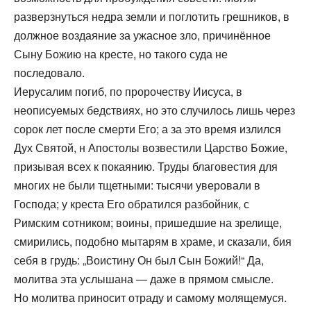
разверзнуться недра земли и поглотить грешников, в
должное воздаяние за ужасное зло, причинённое
Сыну Божию на кресте, но такого суда не
последовало.
Иерусалим погиб, по пророчеству Иисуса, в
неописуемых бедствиях, но это случилось лишь через
сорок лет после смерти Его; а за это время излился
Дух Святой, н Апостолы возвестили Царство Божие,
призывая всех к покаянию. Труды благовестия для
многих не были тщетными: тысячи уверовали в
Господа; у креста Его обратился разбойник, с
Римским сотником; воины, пришедшие на зрелище,
смирились, подобно мытарям в храме, и сказали, бия
себя в грудь: „Воистину Он был Сын Божий!“ Да,
молитва эта услышана — даже в прямом смысле.
Но молитва приносит отраду и самому молящемуся.