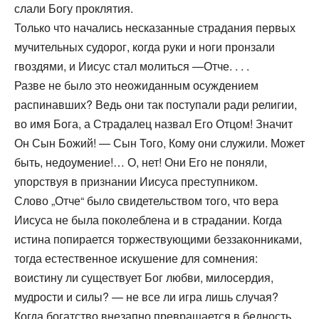
слали Богу проклятия.
Только что начались несказанные страдания первых
мучительных судорог, когда руки и ноги пронзали
гвоздями, и Иисус стал молиться —Отче. . . .
Разве не было это неожиданным осуждением
распинавших? Ведь они так поступали ради религии,
во имя Бога, а Страдалец назвал Его Отцом! Значит
Он Сын Божий! — Сын Того, Кому они служили. Может
быть, недоумение!… О, нет! Они Его не поняли,
упорствуя в признании Иисуса преступником.
Слово „Отче“ было свидетельством того, что вера
Иисуса не была поколеблена и в страдании. Когда
истина попирается торжествующими беззаконниками,
тогда естественное искушение для сомнения:
воистину ли существует Бог любви, милосердия,
мудрости и силы? — не все ли игра лишь случая?
Когда богатство внезапно превращается в бедность,