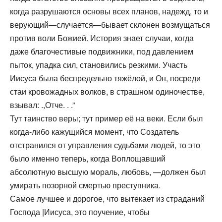
когда разрушаются основы всех планов, надежд, то и
верующий—случается—бывает склонен возмущаться
против воли Божией. История знает случаи, когда
даже благочестивые подвижники, под давлением
пыток, упадка сил, становились резкими. Участь
Иисуса была беспредельно тяжёлой, и Он, посреди
стаи кровожадных волков, в страшном одиночестве,
взывал: .,Отче. . .”
Тут таинство веры; тут пример её на веки. Если был
когда-либо кажущийся момент, что Создатель
отстранился от управления судьбами людей, то это
было именно теперь, когда Воплощавший
абсолютную высшую мораль, любовь, —должен был
умирать позорной смертью преступника.
Самое лучшее и дорогое, что вытекает из страданий
Господа |Иисуса, это поучение, чтобы