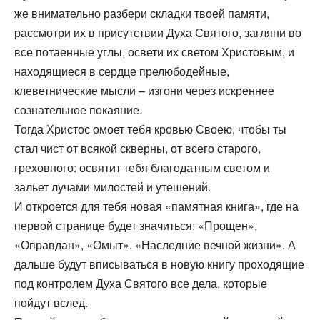
же внимательно разбери складки твоей памяти,
рассмотри их в присутствии Духа Святого, загляни во
все потаенные углы, освети их светом Христовым, и
находящиеся в сердце прелюбодейные,
клеветнические мысли – изгони через искреннее
сознательное покаяние.
Тогда Христос омоет тебя кровью Своею, чтобы ты
стал чист от всякой скверны, от всего старого,
греховного: освятит тебя благодатным светом и
зальет лучами милостей и утешений.
И откроется для тебя новая «памятная книга», где на
первой странице будет значиться: «Прощен»,
«Оправдан», «Омыт», «Наследние вечной жизни». А
дальше будут вписываться в новую книгу проходящие
под контролем Духа Святого все дела, которые
пойдут вслед.