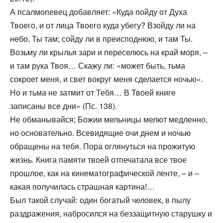
А псалмопевец добавляет: «Куда пойду от Духа
Твоего, и от лица Твоего куда убегу? Взойду ли на
небо, Ты там; сойду ли в преисподнюю, и там Ты.
Возьму ли крылья зари и переселюсь на край моря, –
и там рука Твоя… Скажу ли: «может быть, тьма
сокроет меня, и свет вокруг меня сделается ночью».
Но и тьма не затмит от Тебя… В Твоей книге
записаны все дни» (Пс. 138).
Не обманывайся; Божии мельницы мелют медленно,
но основательно. Всевидящие очи днем и ночью
обращены на тебя. Пора оглянуться на прожитую
жизнь. Книга памяти твоей отпечатала все твое
прошлое, как на кинематографической ленте, – и –
какая получилась страшная картина!…
Был такой случай: один богатый человек, в пылу
раздражения, набросился на беззащитную старушку и