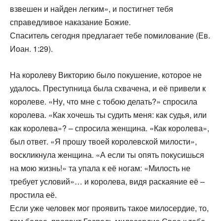
взвешен и найден легким», и постигнет тебя
справедливое наказание Божие.
Спаситель сегодня предлагает тебе помилование (Ев.
Иоан. 1:29).
На королеву Викторию было покушение, которое не
удалось. Преступница была схвачена, и её привели к
королеве. «Ну, что мне с тобою делать?» спросила
королева. «Как хочешь ты судить меня: как судья, или
как королева»? – спросила женщина. «Как королева»,
был ответ. «Я прошу твоей королевской милости»,
воскликнула женщина. «А если ты опять покусишься
на мою жизнь!» та упала к её ногам: «Милость не
требует условий»… и королева, видя раскаяние её –
простила её.
Если уже человек мог проявить такое милосердие, то,