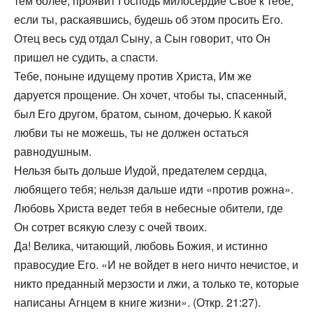
тем более, проявит Господь милосердие Свое к тебе,
если ты, раскаявшись, будешь об этом просить Его.
Отец весь суд отдал Сыну, а Сын говорит, что Он
пришел не судить, а спасти.
Тебе, поныне идущему против Христа, Им же
даруется прощение. Он хочет, чтобы ты, спасенный,
был Его другом, братом, сыном, дочерью. К какой
любви ты не можешь, ты не должен остаться
равнодушным.
Нельзя быть дольше Иудой, предателем сердца,
любящего тебя; нельзя дальше идти «против рожна».
Любовь Христа ведет тебя в небесные обители, где
Он сотрет всякую слезу с очей твоих.
Да! Велика, читающий, любовь Божия, и истинно
правосудие Его. «И не войдет в него ничто нечистое, и
никто преданный мерзости и лжи, а только те, которые
написаны Агнцем в книге жизни». (Откр. 21:27).