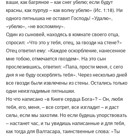
ваши, как багряное – как снег убелю; если будут
красны, как пурпур – как волну убелю» (Ис. 1:18). Ни
одного пятнышка не оставит Господь! «Удалю»,
«убелю», «не воспомяну».
Один из сыновей, находясь в комнате своего отца,
спросил: «Что это у тебя, отец, за гвозди на стене?»
Отец ответил ему: «Каждое оскорбление, нанесенное
мне тобою, отмечается гвоздем». На это сын
прослезившись, ответил: «Папа, прости меня, с сего
дня я не буду оскорблять тебя». Через несколько дней
все гвозди были извлечены из стены. Остались только
одни неизгладимые пятнышки.
Но что написано «в Книге сердца Бога»? – Он, любя
тебя, его, меня, – все сотрет, все изгладит – и даст
силы, если мы захотим. Но если будешь упорствовать
– настанет час, и ты увидишь написанные и для тебя,
как тогда для Валтасара, таинственные слова: «Ты