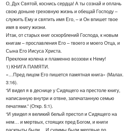
О, Дух Святой, коснись сердца! А ты сознай и оплачь
свою доныне греховную жизнь и обещай Господу –
служить Ему и святить имя Его, – и Он впишет твое
имя в книгу жизни.
Итак, от старых книг оскорблений Господа, к новым
книгам – прославления Его – твоего и моего Отца, и
Сына Его Иисуса Христа.
Преклони колена и пламенно воззови к Нему!
1) КНИГА ПАМЯТИ.
«…Пред лицом Его пишется памятная книга» (Малах.
3:16).
“И видел я в деснице у Сидящего на престоле книгу,
написанную внутри и отвне, запечатанную семью
печатями.” (Откр. 5:1).
“И увидел я великий белый престол и Сидящего на
нем… и мертвых, стоящих пред Богом, и книги
раскрыты были… И судимы были мертвые по