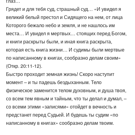
глаз…
Грядет и для тебя суд, страшный суд… «И увидел я
великий белый престол и Сидящего на нем, от лица
Которого бежало небо и земля, и не нашлось им
места… И увидел я мертвых… стоящих перед Богом,
и книги раскрыты были, и иная книга раскрыта,
которая есть книга жизни… И судимы были мертвые
по написанному в книгах, сообразно делам своим»
(Откр. 20:11-12).
Быстро проходит земная жизнь! Скоро наступит
момент – и ты падешь бездыханным. Тело
физическое заменится телом духовным, и душа твоя,
со всем тем явным и тайным, что ты делал и думал, –
со всеми этими «записями» отойдет в вечность и
предстанет перед Судьей. И будешь ты судим «по
написанному в книгах» сообразно делам твоим.