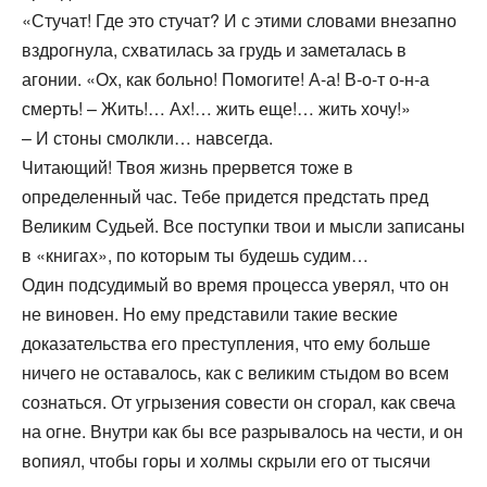
«Стучат! Где это стучат? И с этими словами внезапно
вздрогнула, схватилась за грудь и заметалась в
агонии. «Ох, как больно! Помогите! А-а! В-о-т о-н-а
смерть! – Жить!… Ах!… жить еще!… жить хочу!»
– И стоны смолкли… навсегда.
Читающий! Твоя жизнь прервется тоже в
определенный час. Тебе придется предстать пред
Великим Судьей. Все поступки твои и мысли записаны
в «книгах», по которым ты будешь судим…
Один подсудимый во время процесса уверял, что он
не виновен. Но ему представили такие веские
доказательства его преступления, что ему больше
ничего не оставалось, как с великим стыдом во всем
сознаться. От угрызения совести он сгорал, как свеча
на огне. Внутри как бы все разрывалось на чести, и он
вопиял, чтобы горы и холмы скрыли его от тысячи