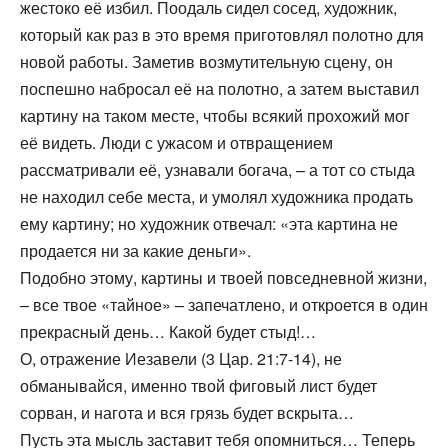
жестоко её избил. Поодаль сидел сосед, художник,
который как раз в это время приготовлял полотно для
новой работы. Заметив возмутительную сцену, он
поспешно набросал её на полотно, а затем выставил
картину на таком месте, чтобы всякий прохожий мог
её видеть. Люди с ужасом и отвращением
рассматривали её, узнавали богача, – а тот со стыда
не находил себе места, и умолял художника продать
ему картину; но художник отвечал: «эта картина не
продается ни за какие деньги».
Подобно этому, картины и твоей повседневной жизни,
– все твое «тайное» – запечатлено, и откроется в один
прекрасный день… Какой будет стыд!…
О, отражение Иезавели (3 Цар. 21:7-14), не
обманывайся, именно твой фиговый лист будет
сорван, и нагота и вся грязь будет вскрыта…
Пусть эта мысль заставит тебя опомниться… Теперь