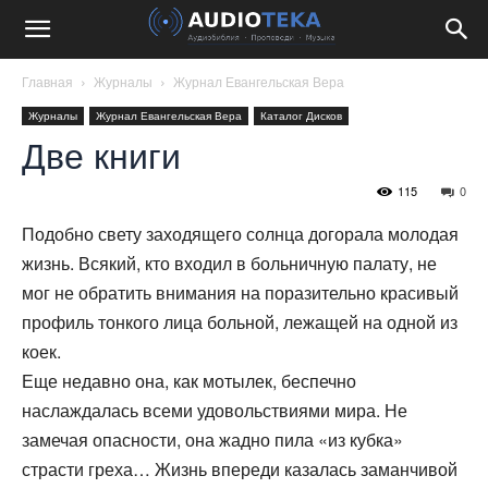
Главная
Журналы
Журнал Евангельская Вера
Журналы
Журнал Евангельская Вера
Каталог Дисков
Две книги
115
0
Подобно свету заходящего солнца догорала молодая
жизнь. Всякий, кто входил в больничную палату, не
мог не обратить внимания на поразительно красивый
профиль тонкого лица больной, лежащей на одной из
коек.
Еще недавно она, как мотылек, беспечно
наслаждалась всеми удовольствиями мира. Не
замечая опасности, она жадно пила «из кубка»
страсти греха… Жизнь впереди казалась заманчивой