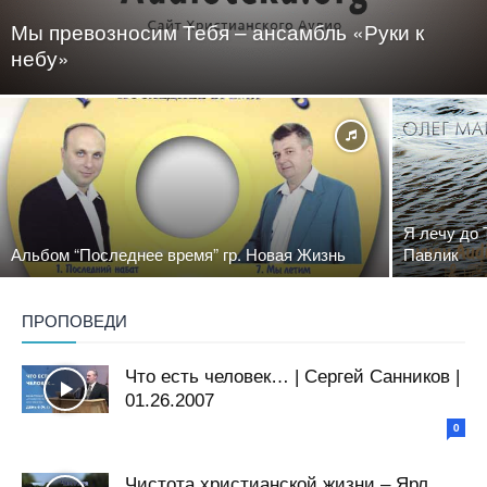
Мы превозносим Тебя – ансамбль «Руки к
небу»
Я лечу до 
Альбом “Последнее время” гр. Новая Жизнь
Павлик
ПРОПОВЕДИ
Что есть человек… | Сергей Санников |
01.26.2007
0
Чистота христианской жизни – Ярл