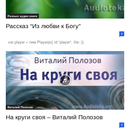
Разные аудио книги
Рассказ “Из любви к Богу”
1
var player = new Playerjs({ id:"player", file: });
Виталий Полозов
На круги своя – Виталий Полозов
1