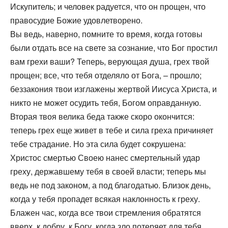
Искупитель; и человек радуется, что он прощен, что
правосудие Божие удовлетворено.
Вы ведь, наверно, помните то время, когда готовы
были отдать все на свете за сознание, что Бог простил
вам грехи ваши? Теперь, верующая душа, грех твой
прощен; все, что тебя отделяло от Бога, – прошло;
беззакония твои изглажены жертвой Иисуса Христа, и
никто не может осудить тебя, Богом оправданную.
Вторая твоя велика беда также скоро окончится:
теперь грех еще живет в тебе и сила греха причиняет
тебе страдание. Но эта сила будет сокрушена:
Христос смертью Своею нанес смертельный удар
греху, державшему тебя в своей власти; теперь мы
ведь не под законом, а под благодатью. Близок день,
когда у тебя пропадет всякая наклонность к греху.
Блажен час, когда все твои стремления обратятся
вверх, к добру, к Богу, когда зло потеряет для тебя