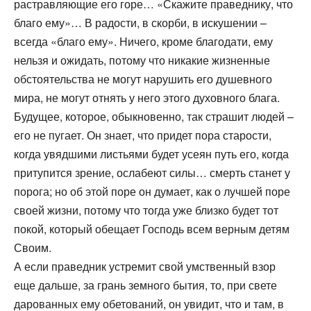
растравляющие его горе… «Скажите праведнику, что
благо ему»… В радости, в скорби, в искушении –
всегда «благо ему». Ничего, кроме благодати, ему
нельзя и ожидать, потому что никакие жизненные
обстоятельства не могут нарушить его душевного
мира, не могут отнять у него этого духовного блага.
Будущее, которое, обыкновенно, так страшит людей –
его не пугает. Он знает, что придет пора старости,
когда увядшими листьями будет усеян путь его, когда
притупится зрение, ослабеют силы… смерть станет у
порога; но об этой поре он думает, как о лучшей поре
своей жизни, потому что тогда уже близко будет тот
покой, который обещает Господь всем верным детям
Своим.
А если праведник устремит свой умственный взор
еще дальше, за грань земного бытия, то, при свете
дарованных ему обетований, он увидит, что и там, в