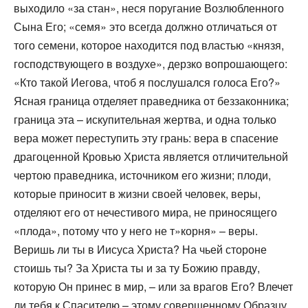
выходило «за стан», неся поругание Возлюбленного
Сына Его; «семя» это всегда должно отличаться от
того семени, которое находится под властью «князя,
господствующего в воздухе», дерзко вопрошающего:
«Кто такой Иегова, чтоб я послушался голоса Его?»
Ясная граница отделяет праведника от беззаконника;
граница эта – искупительная жертва, и одна только
вера может переступить эту грань: вера в спасение
драгоценной Кровью Христа является отличительной
чертою праведника, источником его жизни; плоди,
которые приносит в жизни своей человек, веры,
отделяют его от нечестивого мира, не приносящего
«плода», потому что у него не т»корня» – веры.
Веришь ли ты в Иисуса Христа? На чьей стороне
стоишь ты? За Христа ты и за ту Божию правду,
которую Он принес в мир, – или за врагов Его? Влечет
ли тебя к Спасителю – этому совершенному Образцу