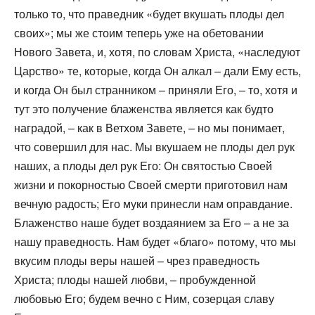
только то, что праведник «будет вкушать плоды дел
своих»; мы же стоим теперь уже на обетовании
Нового Завета, и, хотя, по словам Христа, «наследуют
Царство» те, которые, когда Он алкал – дали Ему есть,
и когда Он был странником – приняли Его, – то, хотя и
тут это получение блаженства является как будто
наградой, – как в Ветхом Завете, – но мы понимает,
что совершил для нас. Мы вкушаем не плоды дел рук
наших, а плоды дел рук Его: Он святостью Своей
жизни и покорностью Своей смерти приготовил нам
вечную радость; Его муки принесли нам оправдание.
Блаженство наше будет воздаянием за Его – а не за
нашу праведность. Нам будет «благо» потому, что мы
вкусим плоды веры нашей – чрез праведность
Христа; плоды нашей любви, – пробужденной
любовью Его; будем вечно с Ним, созерцая славу