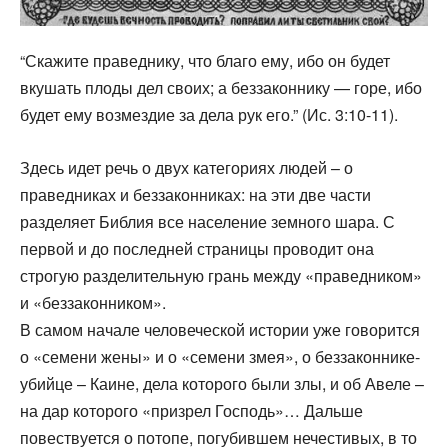
“Скажите праведнику, что благо ему, ибо он будет
вкушать плоды дел своих; а беззаконнику — горе, ибо
будет ему возмездие за дела рук его.” (Ис. 3:10-11).
Здесь идет речь о двух категориях людей – о
праведниках и беззаконниках: на эти две части
разделяет Библия все население земного шара. С
первой и до последней страницы проводит она
строгую разделительную грань между «праведником»
и «беззаконником».
В самом начале человеческой истории уже говорится
о «семени жены» и о «семени змея», о беззаконнике-
убийце – Каине, дела которого были злы, и об Авеле –
на дар которого «призрел Господь»… Дальше
повествуется о потопе, погубившем нечестивых, в то