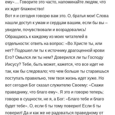
ему»… Говорите это часто, напоминайте людям, что
их ждет блаженство!
Вот я и сегодня говорю вам это. О, братья мои! Слова
нашли доступ к умам и сердцам вашим, если бы вы –
увидели, почувствовали и возрадовались!
Обращаюсь к каждому из моих читателей в
отдельности: ответь на вопрос: «Во Христе ты, или
нет? Подошел ли ты к источнику драгоценной крови
Его? Омылся ли ты нем? Доверился ли ты Господу
Иисусу? Тебе, быть может, кажется, что все идет не
так, как бы следовало; что чем больше ты стараешься
поступать правильно, тем твоя жизнь идет хуже. Но
вот сегодня Бог сказал служителю Своему: «Скажи
праведнику, что благо ему». Я это и говорю теперь;
говорю в сущности, не я, а Бог: «Благо тебе и благо
будет тебе». О, если б ты тому поверил! Если б ты
поверил! Да и как же не радоваться праведному от