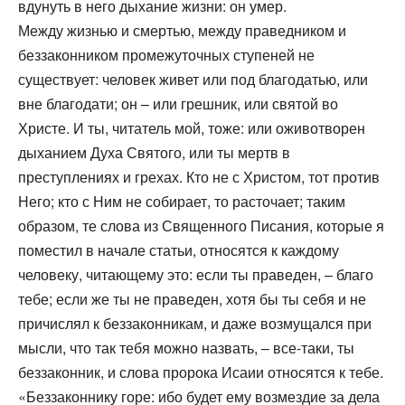
вдунуть в него дыхание жизни: он умер.
Между жизнью и смертью, между праведником и
беззаконником промежуточных ступеней не
существует: человек живет или под благодатью, или
вне благодати; он – или грешник, или святой во
Христе. И ты, читатель мой, тоже: или оживотворен
дыханием Духа Святого, или ты мертв в
преступлениях и грехах. Кто не с Христом, тот против
Него; кто с Ним не собирает, то расточает; таким
образом, те слова из Священного Писания, которые я
поместил в начале статьи, относятся к каждому
человеку, читающему это: если ты праведен, – благо
тебе; если же ты не праведен, хотя бы ты себя и не
причислял к беззаконникам, и даже возмущался при
мысли, что так тебя можно назвать, – все-таки, ты
беззаконник, и слова пророка Исаии относятся к тебе.
«Беззаконнику горе: ибо будет ему возмездие за дела