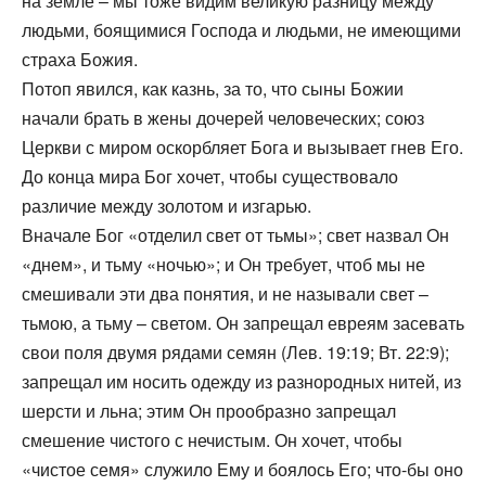
на земле – мы тоже видим великую разницу между
людьми, боящимися Господа и людьми, не имеющими
страха Божия.
Потоп явился, как казнь, за то, что сыны Божии
начали брать в жены дочерей человеческих; союз
Церкви с миром оскорбляет Бога и вызывает гнев Его.
До конца мира Бог хочет, чтобы существовало
различие между золотом и изгарью.
Вначале Бог «отделил свет от тьмы»; свет назвал Он
«днем», и тьму «ночью»; и Он требует, чтоб мы не
смешивали эти два понятия, и не называли свет –
тьмою, а тьму – светом. Он запрещал евреям засевать
свои поля двумя рядами семян (Лев. 19:19; Вт. 22:9);
запрещал им носить одежду из разнородных нитей, из
шерсти и льна; этим Он прообразно запрещал
смешение чистого с нечистым. Он хочет, чтобы
«чистое семя» служило Ему и боялось Его; что-бы оно