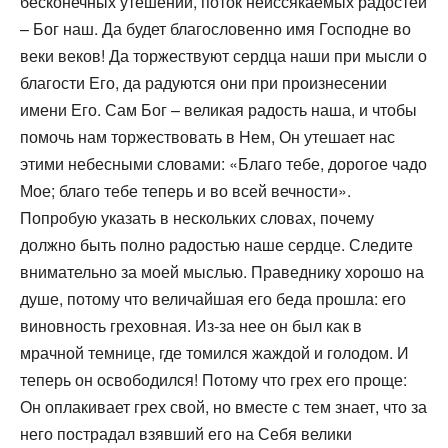
бесконечных утешений, поток неиссякаемых радостей
– Бог наш. Да будет благословенно имя Господне во
веки веков! Да торжествуют сердца наши при мысли о
благости Его, да радуются они при произнесении
имени Его. Сам Бог – великая радость наша, и чтобы
помочь нам торжествовать в Нем, Он утешает нас
этими небесными словами: «Благо тебе, дорогое чадо
Мое; благо тебе теперь и во всей вечности».
Попробую указать в нескольких словах, почему
должно быть полно радостью наше сердце. Следите
внимательно за моей мыслью. Праведнику хорошо на
душе, потому что величайшая его беда прошла: его
виновность греховная. Из-за нее он был как в
мрачной темнице, где томился жаждой и голодом. И
теперь он освободился! Потому что грех его проще:
Он оплакивает грех свой, но вместе с тем знает, что за
него пострадал взявший его на Себя велики