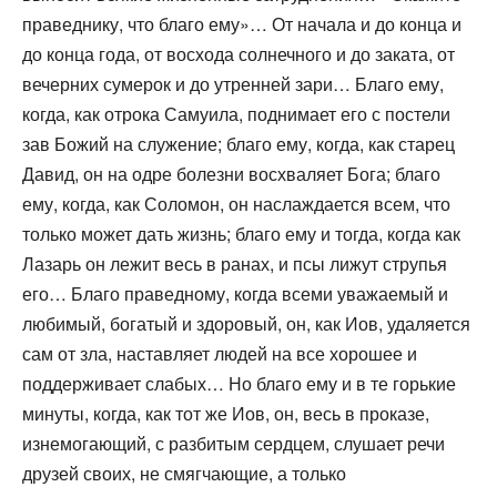
праведнику, что благо ему»… От начала и до конца и
до конца года, от восхода солнечного и до заката, от
вечерних сумерок и до утренней зари… Благо ему,
когда, как отрока Самуила, поднимает его с постели
зав Божий на служение; благо ему, когда, как старец
Давид, он на одре болезни восхваляет Бога; благо
ему, когда, как Соломон, он наслаждается всем, что
только может дать жизнь; благо ему и тогда, когда как
Лазарь он лежит весь в ранах, и псы лижут струпья
его… Благо праведному, когда всеми уважаемый и
любимый, богатый и здоровый, он, как Иов, удаляется
сам от зла, наставляет людей на все хорошее и
поддерживает слабых… Но благо ему и в те горькие
минуты, когда, как тот же Иов, он, весь в проказе,
изнемогающий, с разбитым сердцем, слушает речи
друзей своих, не смягчающие, а только