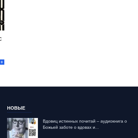
с
0
НОВЫЕ
Вдовиц истинных почитай – аудиокнига о
Божьей заботе о вдовах и...