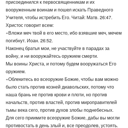
присоединился к первосвященникам и их
вооруженным воинам и пошел искать Праведного
Учителя, чтобы истребить Его. Читай: Матв. 26:47.
Христос говорит всем:
«Вложи меч твой в его место, ибо взявшие меч, мечем
погибнут. Иоан. 26:52.
Наконец братья мои, не участвуйте в парадах за
войну, и ни вооружайтесь оружием смерти.
Мы воины Христа, и потому будем вооружаться Его
оружием.
«Облекитесь во всеоружие Божие, чтобы вам можно
было стать против козней диавольских, потому что
наша брань не против крови и плоти, но против
начальств, против властей, против мироправителей
тьмы века сего, против духов злобы поднебесных.
Для сего приимите всеоружие Божие, дабы вы могли
противостать в день злый и, все преодолев, устоять.