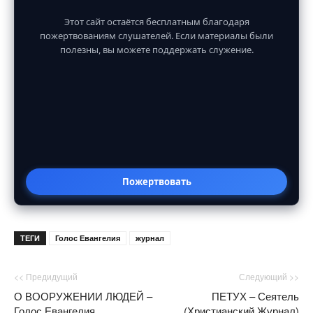
Этот сайт остаётся бесплатным благодаря
пожертвованиям слушателей. Если материалы были
полезны, вы можете поддержать служение.
Пожертвовать
ТЕГИ
Голос Евангелия
журнал
<< Предидущий
Следующий >>
О ВООРУЖЕНИИ ЛЮДЕЙ –
ПЕТУХ – Сеятель
Голос Евангелия
(Христианский Журнал)