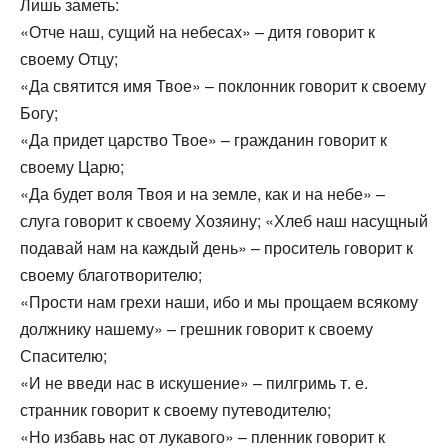
Лишь заметь:
«Отче наш, сущий на небесах» – дитя говорит к
своему Отцу;
«Да святится имя Твое» – поклонник говорит к своему
Богу;
«Да придет царство Твое» – гражданин говорит к
своему Царю;
«Да будет воля Твоя и на земле, как и на небе» –
слуга говорит к своему Хозяину; «Хлеб наш насущный
подавай нам на каждый день» – проситель говорит к
своему благотворителю;
«Прости нам грехи наши, ибо и мы прощаем всякому
должнику нашему» – грешник говорит к своему
Спасителю;
«И не введи нас в искушение» – пилгримь т. е.
странник говорит к своему путеводителю;
«Но избавь нас от лукавого» – пленник говорит к