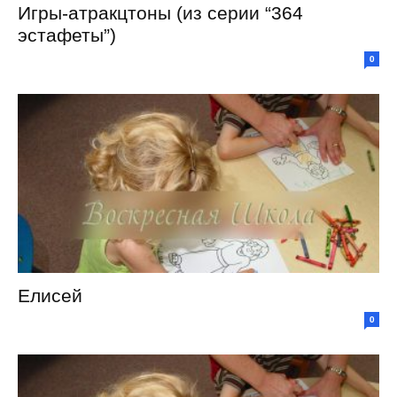
Игры-атракцтоны (из серии “364
эстафеты”)
0
Елисей
0