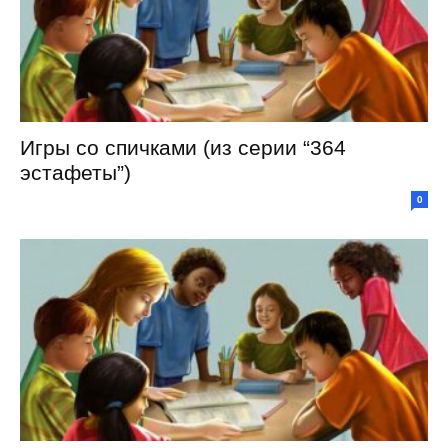
Игры со спичками (из серии “364
эстафеты”)
0