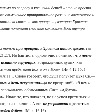
изма по вопросу о крещении детей – это не просто
же отмеченное принципиальное различие восточного и
онимает спасение как прощение, которое Христос
славие понимает спасение как жизнь Бога внутри
ым
только при прощении Христом наших грехов
, так
.21:27). Но Баптисты однозначно понимают что
после
х истинно верующих
,
возрожденных душах, как
в том пребывает Бог, и он в Боге
»-1Ин.4:12-15; 1
м.8:11… Слово говорит, что душа получает Духа Св.—
ятым в
день искупления
»–(а не крещения!!). «
В нем и
)
запечатлены обетованным Святым Духом
»…
». Иначе те, кто покаялся, но не успел креститься и
креститься –
мотря на покаяние. А вот
не уверовавши
сужден будет
» (Мрк. 16:16)