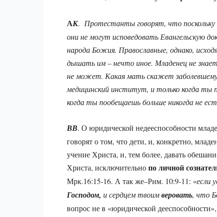
А
К
.
Протестанты говорят, что поскольку 
они не могут исповедовать Евангельскую до
народа Божия. Православные, однако, исходя
дышать им – нечто иное. Младенец не знает
не может. Какая мать скажет заболевшему 
медицинский институт, и только когда ты п
когда ты пообещаешь больше никогда не ест
ВВ
. О юридической недееспособности млад
говорят о том, что дети, и, конкретно, мл
учение Христа, и, тем более, давать обешани
по личной сознател
Христа, исключительно
Мрк.16:15-16. А так же–Рим. 10:9-11: «
если 
Господом,
и сердцем твоим
веровать
, что 
вопрос не в «юридической дееспособности», 