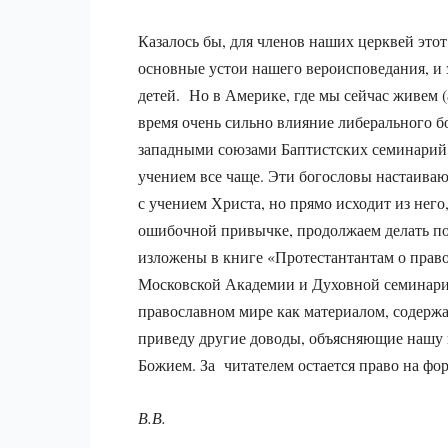
Казалось бы, для членов наших церквей это
основные устои нашего вероисповедания, и 
детей. Но в Америке, где мы сейчас живем (
время очень сильно влияние либерального 
западными союзами Баптистских семинарий 
учением все чаще. Эти богословы настаиваю
с учением Христа, но прямо исходит из него,
ошибочной привычке, продолжаем делать по
изложены в книге «Протестантантам о право
Московской Академии и Духовной семинарии.
православном мире как материалом, содерж
приведу другие доводы, объясняющие нашу
Божием. За читателем остается право на фо
В.В.