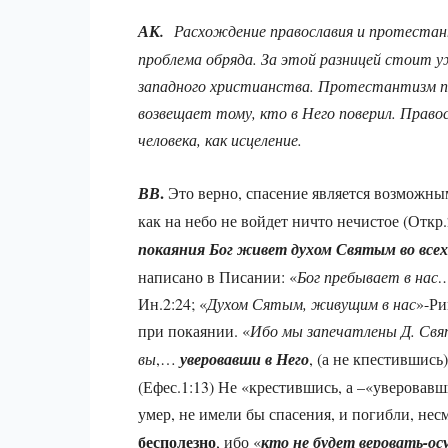
АК.
Расхождение православия и протестант
проблема обряда. За этой разницей стоит у
западного христианства. Протестантизм п
возвещает тому, кто в Него поверил. Право
человека, как исцеление.
.
ВВ
Это верно, спасение является возможн
как на небо не войдет ничто нечистое (Откр
покаяния Бог живет духом Святым во все
написано в Писании: «
Бог пребывает в нас…
Ин.2:24; «
Духом Сятым, живущим в нас
»-Ри
при покаянии. «
Ибо мы запечатлены Д. Св
вы
,…
уверовавши в Него
, (а не кпестившись
(Ефес.1:13) Не «крестившись, а –«уверовавши
умер, не имели бы спасения, и погибли, нес
бесполезно
, ибо «
кто не будет веровать-о