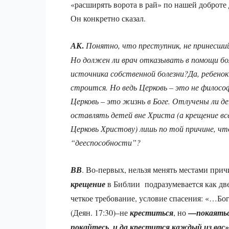
«расширять ворота в рай» по нашей доброте 
Он конкретно сказал.
.
АК
Понятно, что преступник, не принесши
Но должен ли врач отказывать в помощи бо
источника собственной болезни?Да, ребенок 
строится. Но ведь Церковь – это не филосо
Церковь – это жизнь в Боге. Отлучены ли д
оставлять детей вне Христа (а крещение вс
Церковь Христову) лишь по той причине, что
“дееспособности”?
ВВ
. Во-первых, нельзя менять местами прич
крещение
в Библии подразумевается как дв
четкое требование, условие спасения: «…Бо
—
(Деян. 17:30)–не
креститься
, но
покаять
покайтесь, и да крестится каждый из вас