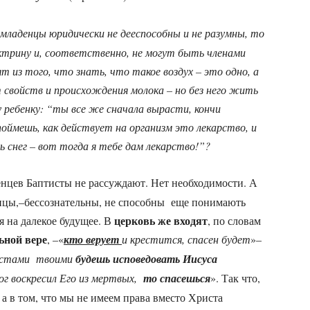
младенцы юридически не дееспособны и не разумны, то
ктрину и, соответственно, не могут быть членами
т из того, что знать, что такое воздух – это одно, а
 свойств и происхождения молока – но без него жить
ребенку: “ты все же сначала вырасти, кончи
оймешь, как действует на организм это лекарство, и
ь снег – вот тогда я тебе дам лекарство!”?
енцев Баптисты не рассуждают. Нет необходимости. А
аденцы,–бессознательны, не способны еще понимають
церковь же входят
я на далекое будущее. В
, по словам
ьной вере
, –«
кто верует
и крестится, спасен будет
»–
устами твоими
будешь исповедовать Иисуса
Бог воскресил Его из мертвых,
то спасешься
». Так что,
а в том, что мы не имеем права вместо Христа