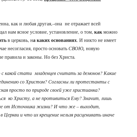
нна, как и любая другая,–она не отражает всей
как
ал нам ясное условие, установление, о том,
можно
ить
а каких основаниях
в церковь, н
. И никто не имеет
учае несогласия, просто основать
СВОЮ
,
новую
е правила и законы. Но без Христа
.
о
с
какой
стати
младенцев
считать
за
демонов
?
Какие
единению
со
Христом
?
Согласны
ли
протестанты
с
ская
просто
по
природе
своей
уже
христианка
?
ься
ко
Христу
,
а
не
противиться
Ему
?
Значит
,
лишь
ие
от
Источника
жизни
?
И
что
же
–
выходит
,
в
Церкви
и
что
их
крещение
нельзя
расценивать
иначе