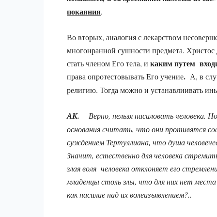
покаяния
.
Во вторых, аналогия с лекарством несоверше
многонранной сушности предмета. Христос д
каким путем вход
стать членом Его тела, и
.
права опротестовывать Его учение
А, в сл
религию. Тогда можно и устанавлиивать ины
АК
.
Верно
,
нельзя
насиловать
человека
.
Н
основания
считать
,
что
они
противятся
со
суждением
Тертуллиана
,
что
душа
человече
Значит
,
естественно
для
человека
стремит
злая
воля
человека
отклоняет
его
стремлен
младенцы
столь
злы
,
что
для
них
нет
места
как
насилие
над
их
волеизъявлением
?..