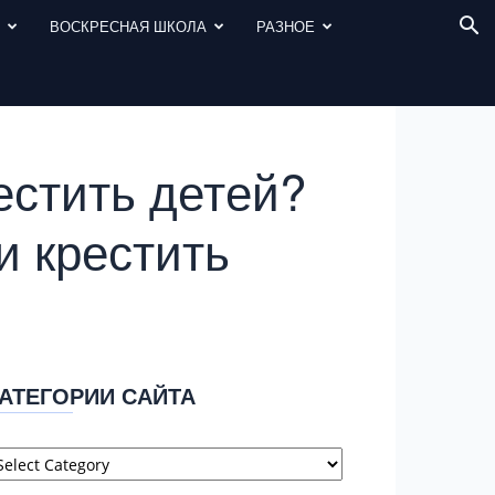
И
ВОСКРЕСНАЯ ШКОЛА
РАЗНОЕ
естить детей?
и крестить
АТЕГОРИИ САЙТА
атегории
айта