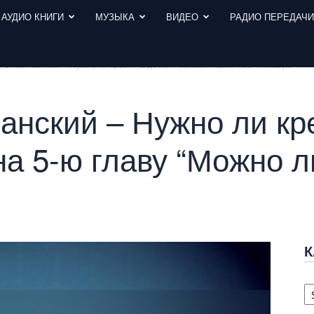
АУДИО КНИГИ
МУЗЫКА
ВИДЕО
РАДИО ПЕРЕДАЧ
 В. Волчанский – Нужно ли крестить детей? (комментарии на 5-ю главу...
анский – Нужно ли кр
а 5-ю главу “Можно л
К
К
с