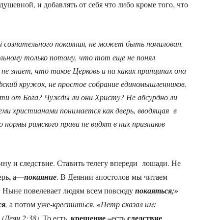
душевной, и добавлять от себя что либо кроме того, что
й сознательного покаяния, не может быть помилован.
льному только потому, что тот еще не понял
не знает, что такое Церковь и на каких принципах она
фский кружок, не простое собрание единомышленников.
ети от Бога? Чужды ли они Христу? Не абсурдно ли
еми христианами понимается как дверь, вводящая в
 нормы римского права не видят в них признаков
ину и следствие. Ставить телегу впереди лошади. Не
,
—
ерь
а
покаяние
. В Деянии апостолов мы читаем
г Ныне повелевает людям всем повсюду
покаяться;»
ся
,
а потом уже
-креститься.
«
Петр сказал им
:
крещение –
следствие
»
(Деян.2:38).
То есть
,
есть