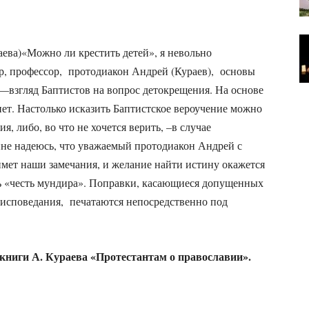
аева)«Можно ли крестить детей», я невольно
р, профессор, протодиакон Андрей (Кураев), основы
—взгляд Баптистов на вопрос детокрещения. На основе
нет. Настолько исказить Баптистское вероучение можно
, либо, во что не хочется верить, –в случае
нне надеюсь, что уважаемый протодиакон Андрей с
мет наши замечания, и желание найти истину окажется
 «честь мундира». Поправки, касающиеся допущенных
оисповедания, печатаются непосредственно под
 книги А. Кураева «Протестантам о православии»
.