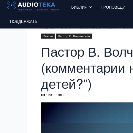
БИБЛИЯ
ПРОПОВЕДИ
ПОДДЕРЖАТЬ
Главная
Статьи
Пастор В. Волчанский
Пастор
Статьи
Пастор В. Волчанский
Пастор В. Волч
(комментарии н
детей?”)
953
0