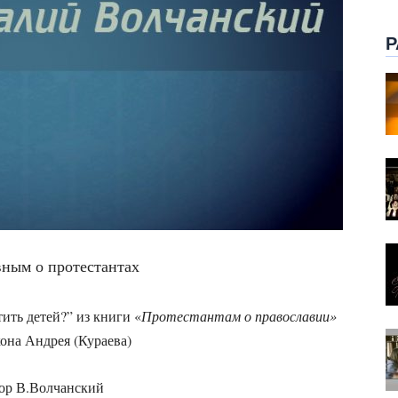
Р
ным о протестантах
ить детей?” из книги «
Протестантам о православии»
она Андрея (Кураева)
ор В.Волчанский