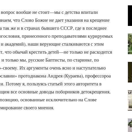
т вопрос вообше не стоит—мы с детства впитали
знаем, что Слово Божие не дает указания на крещение
а так же и в странах бывшего СССР, где в последнее
богословия, принесенного преподавателями курируемых
и академий), наши верующие сталкиваются с этим
т, что обычай крестить детей—не только не расходится
 и только мы, русские Баптисты, по старинке, по
–своему. Их аргументы очень ясно и наступательно
славии» протодиакона Андрея (Кураева), профессороа
 Потому я, пользуясь статьей этого авторитета в
ащим все основные доводы поборников детокрещения,
 позицию, основанные исключительно на Слове
рмирование своего мнения.