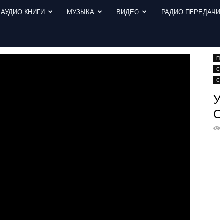
АУДИО КНИГИ
МУЗЫКА
ВИДЕО
РАДИО ПЕРЕДАЧ
дать – Сергей Санников | 06.08.2008
П
С
С
У
С