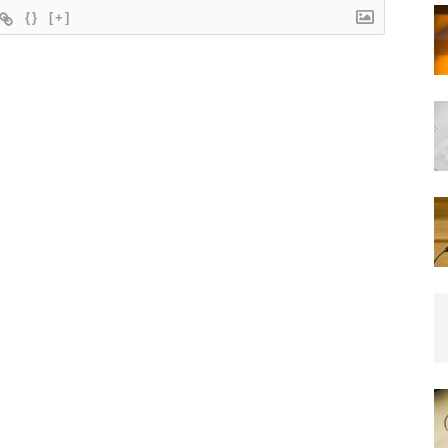
{}
[+]