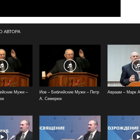
О АВТОРА
ейские Мужи –
Иов – Библейские Мужи – Петр
Авраам – Марк 
юк
А. Семерюк