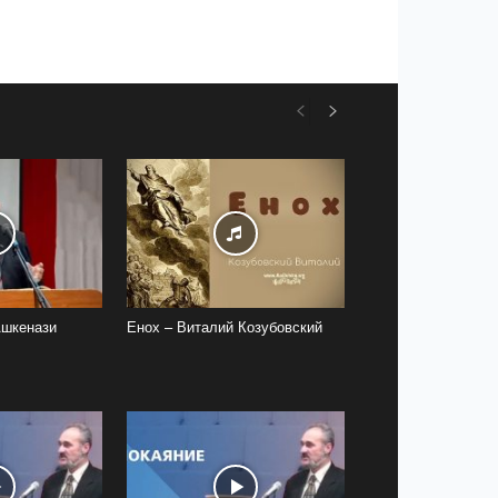
Ашкенази
Енох – Виталий Козубовский