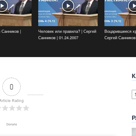
 Санников |
Человек или правила? | Сергей
Воцарившееся хр
Санников | 01.24.2007
Сергей Санников 
К
0
К
с
Article Rating
Р
Donate