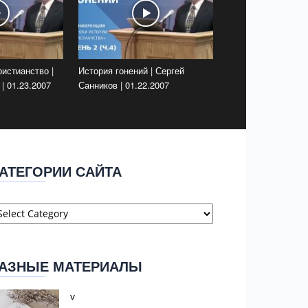
истианство |
История гонений | Сергей
| 01.23.2007
Санников | 01.22.2007
АТЕГОРИИ САЙТА
атегории
айта
АЗНЫЕ МАТЕРИАЛЫ
v