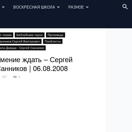
И
ВОСКРЕСНАЯ ШКОЛА
РАЗНОЕ
о темам
Библейские герои
Проповеди
анников Сергей Викторович
Плейлисты
ила Давида - Сергей Санников
мение ждать – Сергей
анников | 06.08.2008
137
0