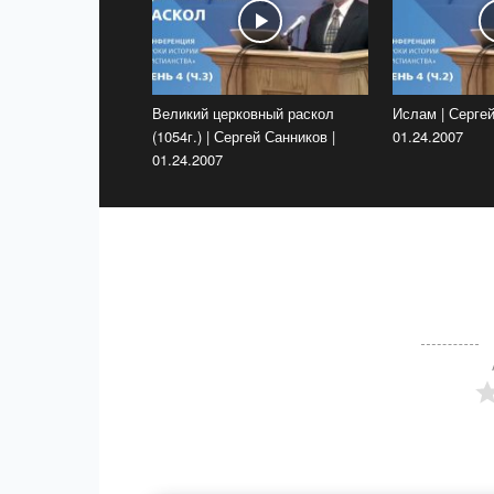
Великий церковный раскол
Ислам | Сергей
(1054г.) | Сергей Санников |
01.24.2007
01.24.2007