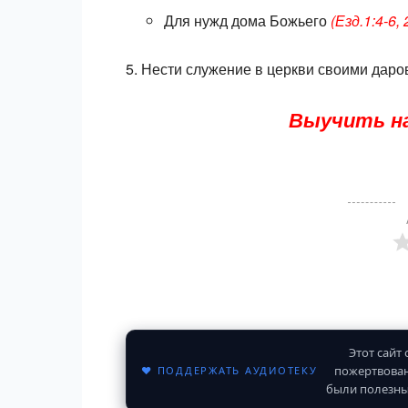
Для нужд дома Божьего
(Езд.1:4-6, 
5. Нести служение в церкви своими дар
Выучить на
Этот сайт
пожертвован
♥ ПОДДЕРЖАТЬ АУДИОТЕКУ
были полезны