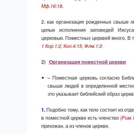
Мф.16:18
.
2. как организация рожденных свыше л
целью исполнения заповедей Иисус
церковью. Поместных церквей много. В т
1 Кор.1:2, Кол.4:15, Флм.1:2.
2)
Организация поместной церкви
– Поместная церковь согласно Библ
свыше людей в определенной местнос
это указывает библейский образ церкв
1
.
Подобно тому, как тело состоит из отде
в поместной церкви есть членство
(Рим.1
прихожан, а из членов церкви.