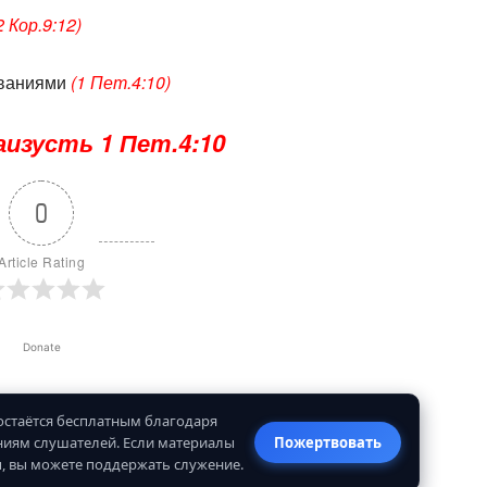
2 Кор.9:12)
ованиями
(1 Пет.4:10)
изусть 1 Пет.4:10
0
Article Rating
Donate
 остаётся бесплатным благодаря
иям слушателей. Если материалы
Пожертвовать
, вы можете поддержать служение.