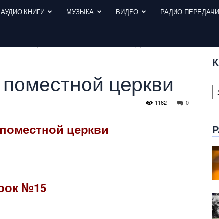
АУДИО КНИГИ
МУЗЫКА
ВИДЕО
РАДИО ПЕРЕДАЧ
Основание веры"
15 – Членство в поместной церкви
К
в поместной церкви
К
с
1162
0
 поместной церкви
Р
рок №15