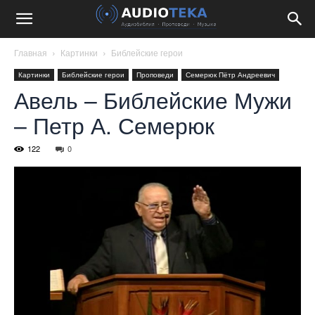
Главная
Картинки
Библейские герои
Картинки
Библейские герои
Проповеди
Семерюк Пётр Андреевич
Авель – Библейские Мужи
– Петр А. Семерюк
122
0