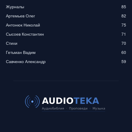
Журналы
85
Артемьев Олег
82
Антонюк Николай
75
Сысоев Константин
71
Стихи
70
Гетьман Вадим
60
Савченко Александр
59