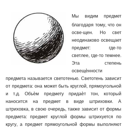
Мы видим предмет
благодаря тому, что он
осве-щен. Но свет
неодинаково освещает
предмет: где-то
светлее, где-то темнее.
Эта степень
освещѐнности
предмета называется светотенью. Светотень зависит
от предмета: она может быть круглой, прямоугольной
и т.д. Объѐм предмету придаѐт тон, который
наносится на предмет в виде штриховки. А
Поддержите Аудиотеку
штриховка, в свою очередь, также зависит от формы
предмета: предмет круглой формы штрихуется по
Данный сайт предоставляется для того, чтобы
все желающие могли слушать проповеди, аудио
кругу, а предмет прямоугольной формы выполняют