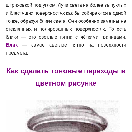
книги, декламации. Цель наша —
«возвещать о
штриховкой под углом. Лучи света на более выпуклых
Царстве Небесном»
.
и блестящих поверхностях как бы собираются в одной
Помогите нам сохранить свободный доступ к
точке, образуя блики света. Они особенно заметны на
проповеди Евангелия.
стеклянных и полированных поверхностях. То есть
блики — это светлые пятна с чѐткими границами.
♥ Поддержать сайт
Блик
— самое светлое пятно на поверхности
предмета.
Любая помощь имеет значение. Спасибо!
Как сделать тоновые переходы в
цветном рисунке