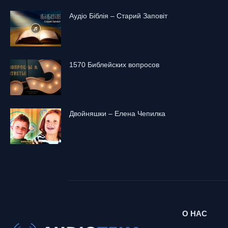
Аудіо Біблія – Старий Заповіт
1570 Библейских вопросов
Двойняшки – Елена Чепилка
О НАС