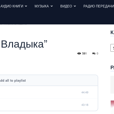
АУДИО КНИГИ
МУЗЫКА
ВИДЕО
РАДИО ПЕРЕДАЧ
аз “Миров Владыка”
К
 Владыка”
К
с
581
0
Р
dd all to playlist
44:49
43:18