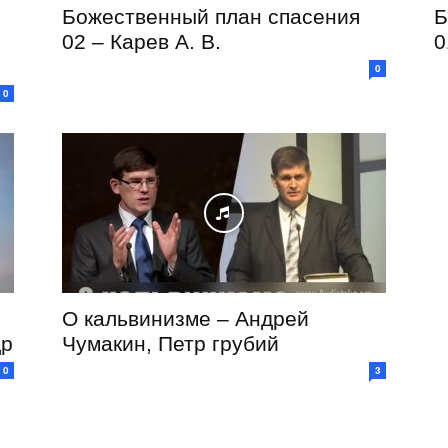
Божественный план спасения
Б
02 – Карев А. В.
0
0
0
О кальвинизме – Андрей
др
Чумакин, Петр грубий
0
3