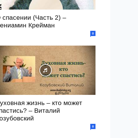
 спасении (Часть 2) –
ениамин Крейман
0
уховная жизнь – кто может
пастись? – Виталий
озубовский
0