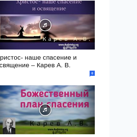
ристос- наше спасение и
священие – Карев А. В.
0