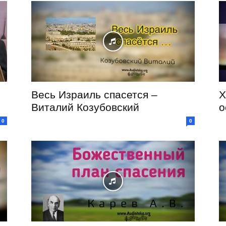
Весь Израиль спасется –
Х
Виталий Козубовский
о
0
0