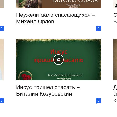
Неужели мало спасающихся –
О
Михаил Орлов
В
0
0
Иисус пришел спасать –
Д
Виталий Козубовский
с
К
0
0