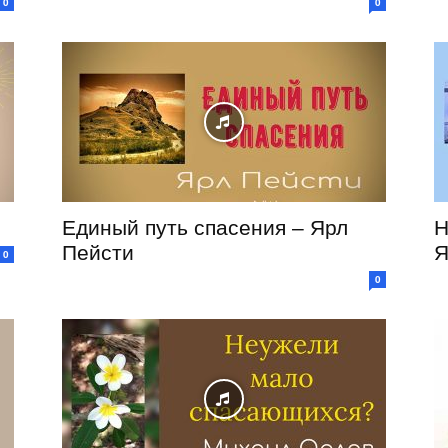
0
0
и
Единый путь спасения – Ярл
Н
Пейсти
Я
0
0