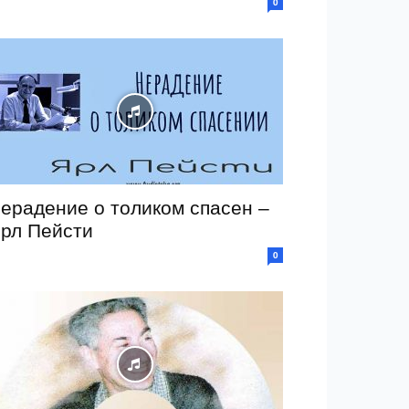
0
ерадение о толиком спасен –
рл Пейсти
0