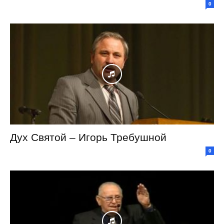
0
Дух Святой – Игорь Требушной
0