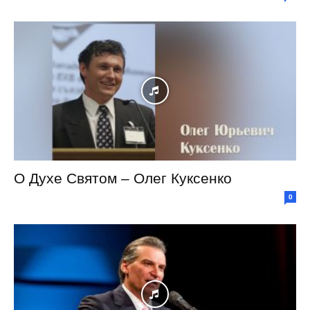
О Духе Святом – Олег Куксенко
0