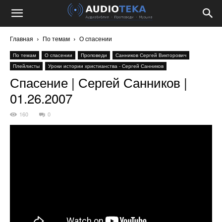
Главная
По темам
О спасении
По темам
О спасении
Проповеди
Санников Сергей Викторович
Плейлисты
Уроки истории христианства - Сергей Санников
Спасение | Сергей Санников |
01.26.2007
160
0