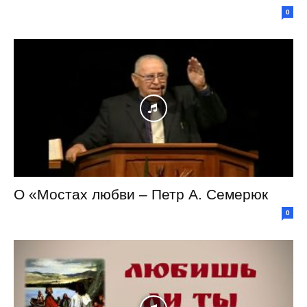
0
О «Мостах любви – Петр А. Семерюк
0