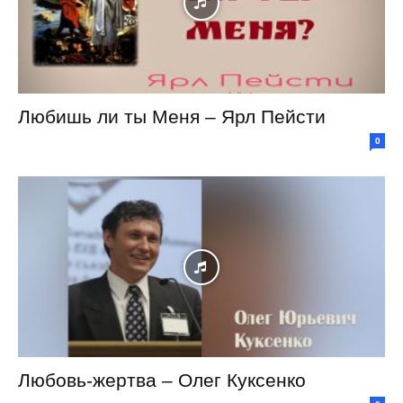
Любишь ли ты Меня – Ярл Пейсти
0
Любовь-жертва – Олег Куксенко