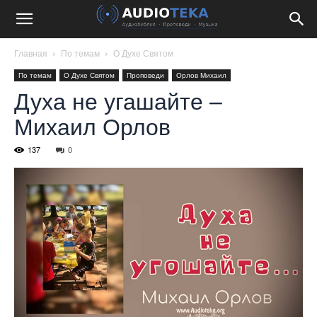
Главная
По темам
О Духе Святом
По темам
О Духе Святом
Проповеди
Орлов Михаил
Духа не угашайте –
Михаил Орлов
137
0