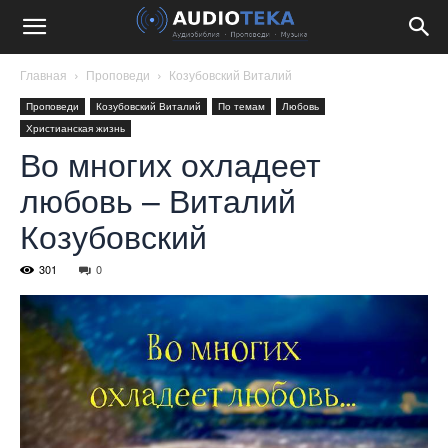
Главная
Проповеди
Козубовский Виталий
Проповеди
Козубовский Виталий
По темам
Любовь
Христианская жизнь
Во многих охладеет
любовь – Виталий
Козубовский
301
0