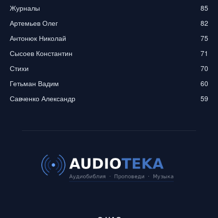
Журналы
85
Артемьев Олег
82
Антонюк Николай
75
Сысоев Константин
71
Стихи
70
Гетьман Вадим
60
Савченко Александр
59