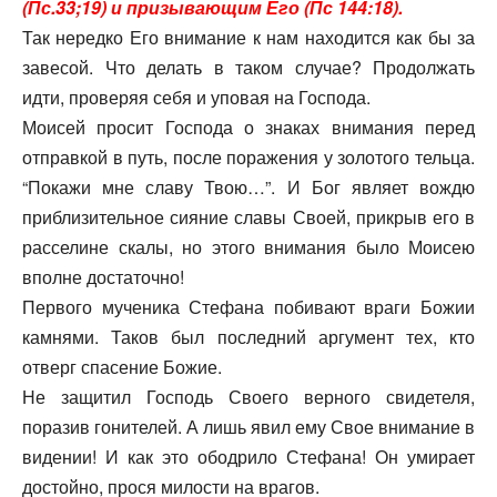
(Пс.33;19) и призывающим Его (Пс 144:18).
Так нередко Его внимание к нам находится как бы за
завесой. Что делать в таком случае? Продолжать
идти, проверяя себя и уповая на Господа.
Моисей просит Господа о знаках внимания перед
отправкой в путь, после поражения у золотого тельца.
“Покажи мне славу Твою…”. И Бог являет вождю
приблизительное сияние славы Своей, прикрыв его в
расселине скалы, но этого внимания было Моисею
вполне достаточно!
Первого мученика Стефана побивают враги Божии
камнями. Таков был последний аргумент тех, кто
отверг спасение Божие.
Не защитил Господь Своего верного свидетеля,
поразив гонителей. А лишь явил ему Свое внимание в
видении! И как это ободрило Стефана! Он умирает
достойно, прося милости на врагов.