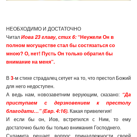
НЕОБХОДИМО И ДОСТАТОЧНО
Читал
Иова 23 главу, стих 6:
“Неужели Он в
полном могуществе стал бы состязаться со
мною? О, нет! Пусть Он только обратил бы
внимание на меня”.
В
3
-м стихе страдалец сетует на то, что престол Божий
для него недоступен.
А ведь нам, новозаветним верующим, сказано:
“Да
приступаем с дерзновением к престолу
благодати…” (Евр. 4:16).
Какая привелегия!
И если бы он, Иов, встретился с Ним, то ему
достаточно было бы только внимания Господнего.
Суламита решает вопрос принадлежности своей