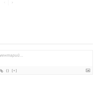
{}
[+]