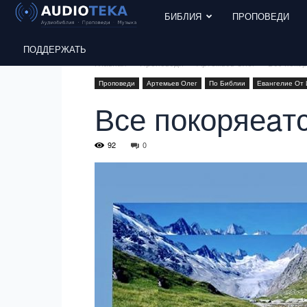
БИБЛИЯ
ПРОПОВЕДИ
ПОДДЕРЖАТЬ
Главная
Проповеди
Артемьев Олег
Все покор
Проповеди
Артемьев Олег
По Библии
Евангелие От
Все покоряеaт
92
0