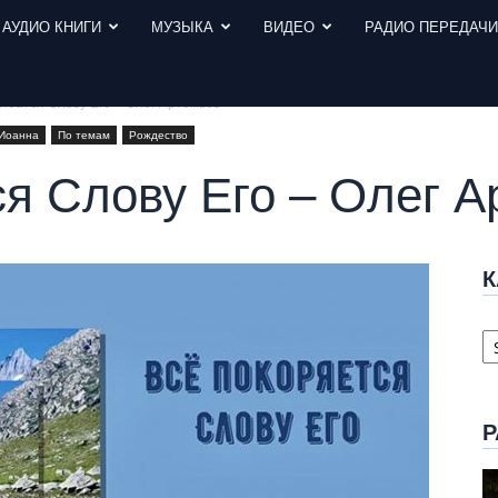
АУДИО КНИГИ
МУЗЫКА
ВИДЕО
РАДИО ПЕРЕДАЧ
яеaтся Слову Его – Олег Артемьев
 Иоанна
По темам
Рождество
ся Слову Его – Олег А
К
К
с
Р