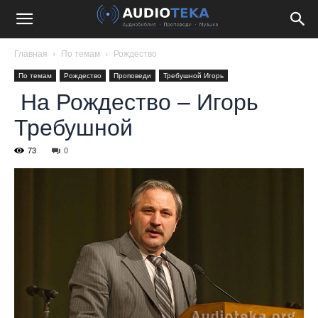
Главная
По темам
Рождество
По темам
Рождество
Проповеди
Требушной Игорь
На Рождество – Игорь
Требушной
73
0