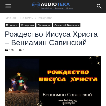
Главная
По темам
Рождество
По темам
Рождество
Проповеди
Савинский Вениамин
Рождество Иисуса Христа
– Вениамин Савинский
108
0