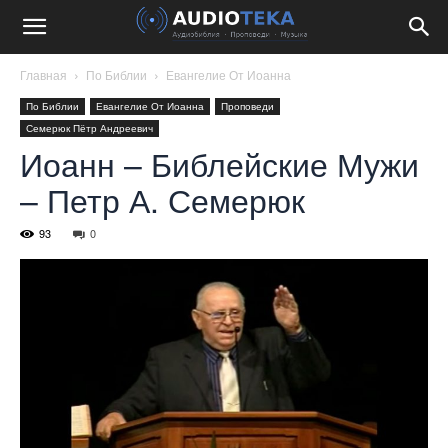
Главная
По Библии
Евангелие От Иоанна
По Библии
Евангелие От Иоанна
Проповеди
Семерюк Пётр Андреевич
Иоанн – Библейские Мужи
– Петр А. Семерюк
93
0