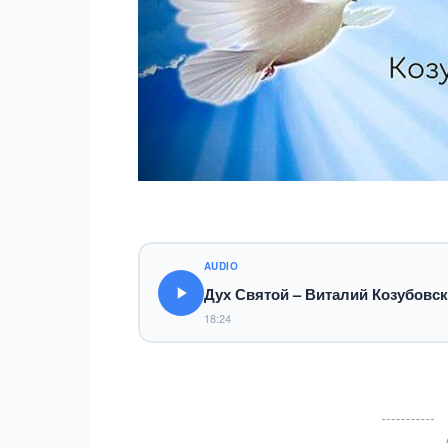
AUDIO
Дух Святой – Виталий Козубовс
18:24