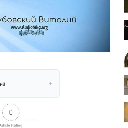
кий
0
Article Rating