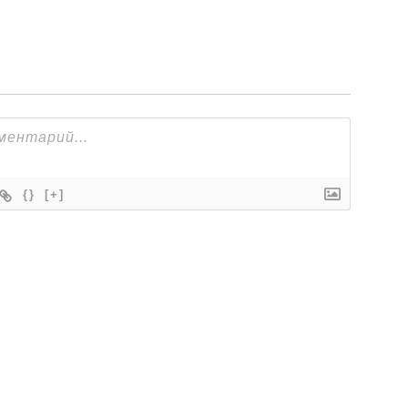
{}
[+]