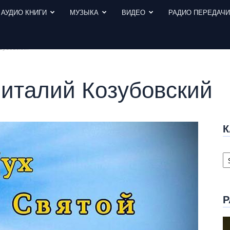
АУДИО КНИГИ
МУЗЫКА
ВИДЕО
РАДИО ПЕРЕДАЧ
зубовский
Виталий Козубовский
К
К
с
Р