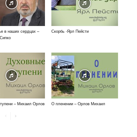
е в наших сердцах –
Скорбь -Ярл Пейсти
Сипко
тупени – Михаил Орлов
О пленении – Орлов Михаил