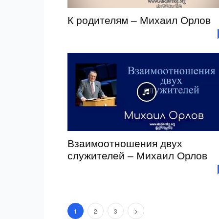
К родителям – Михаил Орлов
Взаимоотношения двух
служителей – Михаил Орлов
1
2
3