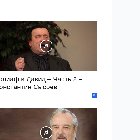
олиаф и Давид – Часть 2 –
онстантин Сысоев
0