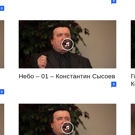
0
0
Небо – 01 – Константин Сысоев
Г
К
0
0