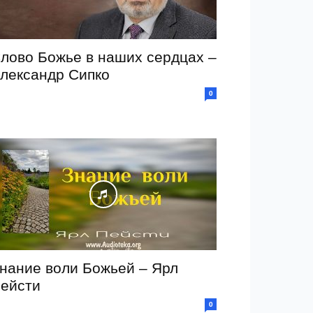
лово Божье в наших сердцах –
лександр Сипко
0
нание воли Божьей – Ярл
ейсти
0