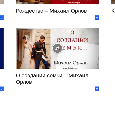
Рождество – Михаил Орлов
К
0
0
О создании семьи – Михаил
Орлов
0
0