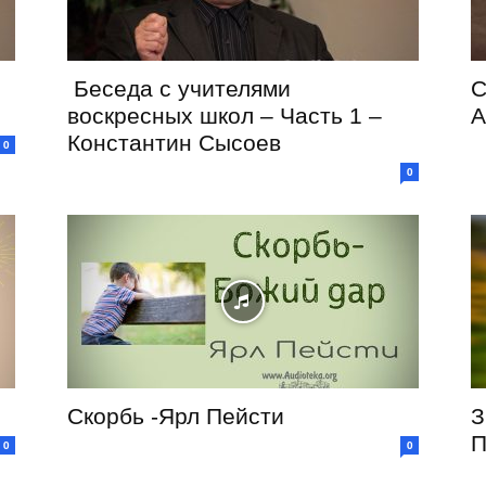
Беседа с учителями
С
воскресных школ – Часть 1 –
А
Константин Сысоев
0
0
и
Скорбь -Ярл Пейсти
З
П
0
0