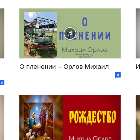
О пленении – Орлов Михаил
И
0
0