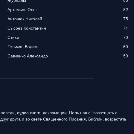
Журналы
85
Артемьев Олег
82
Антонюк Николай
75
Сысоев Константин
71
Стихи
70
Гетьман Вадим
60
Савченко Александр
59
поведи, аудио книги, декламации. Цель наша “возвещать о
друг друга и во свете Священного Писания, Библии, возрастать