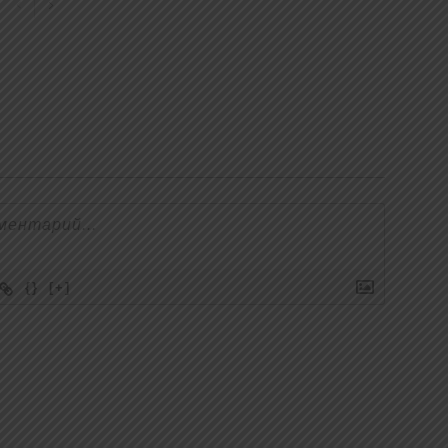
{}
[+]