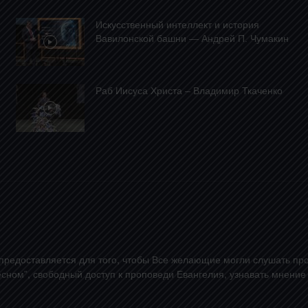
Искусственный интеллект и история
Вавилонской башни — Андрей П. Чумакин
Раб Иисуса Христа – Владимир Ткаченко
предоставляется для того, чтобы Все желающие могли слушать про
сном”, свободный доступ к проповеди Евангелия, узнавать мнение 