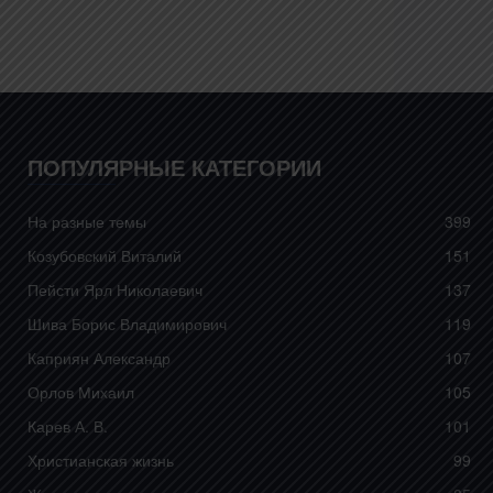
ПОПУЛЯРНЫЕ КАТЕГОРИИ
На разные темы
399
Козубовский Виталий
151
Пейсти Ярл Николаевич
137
Шива Борис Владимирович
119
Каприян Александр
107
Орлов Михаил
105
Карев А. В.
101
Христианская жизнь
99