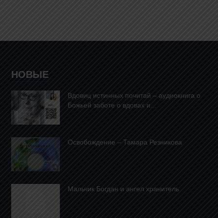
НОВЫЕ
Вдовиц истинных почитай – аудиокнига о
Божьей заботе о вдовах и...
Освобождение – Тамара Резникова
Mальчик Богдан и ангел хранитель