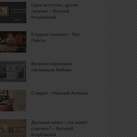
Одни апостолы, другие
пророки – Виталий
Козубовский
Блудные сыновья – Ярл
Пейсти
Вопросы верующим,
изучающим Библию
О видео – Николай Антонюк
Духовная жизнь – кто может
спастись? – Виталий
Козубовский