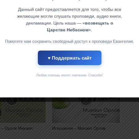
Сысоев
Данный сайт предоставляется для того, чтобы все
желающие могли слушать проповеди, аудио книги,
декламации. Цель наша —
«возвещать о
Царстве Небесном»
.
Помогите нам сохранить свободный доступ к проповеди Евангелия.
♥ Поддержать сайт
л Пейсти
Знание воли Божьей – Ярл Пейсти
Любая помощь имеет значение. Спасибо!
 – Орлов Михаил
Искушения – Михаил Орлов