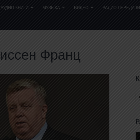
АУДИО КНИГИ
МУЗЫКА
ВИДЕО
РАДИО ПЕРЕДАЧ
анц
Тиссен Франц
К
К
с
Р