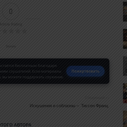
0
Article Rating
Donate
 остаётся бесплатным благодаря
иям слушателей. Если материалы
Пожертвовать
, вы можете поддержать служение.
Следующий >>
Искушения и соблазны – Тиссен Франц
ЭТОГО АВТОРА