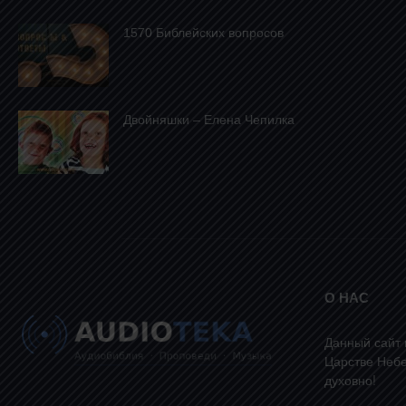
1570 Библейских вопросов
Двойняшки – Елена Чепилка
О НАС
Данный сайт 
Царстве Небе
духовно!