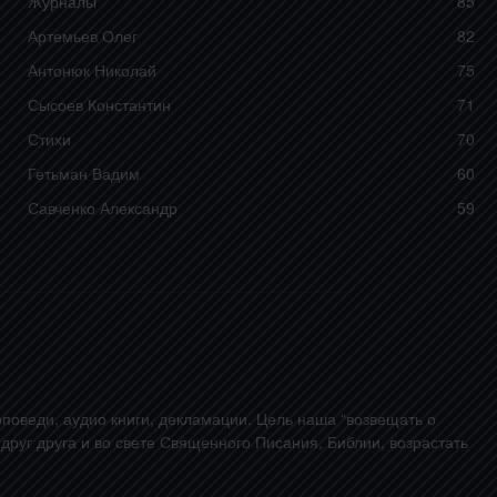
Журналы
85
Артемьев Олег
82
Антонюк Николай
75
Сысоев Константин
71
Стихи
70
Гетьман Вадим
60
Савченко Александр
59
поведи, аудио книги, декламации. Цель наша “возвещать о
друг друга и во свете Священного Писания, Библии, возрастать