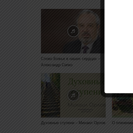
Слово Божье в наших сердцах –
Скорбь -Яр
Александр Сипко
Духовные ступени – Михаил Орлов
О пленении