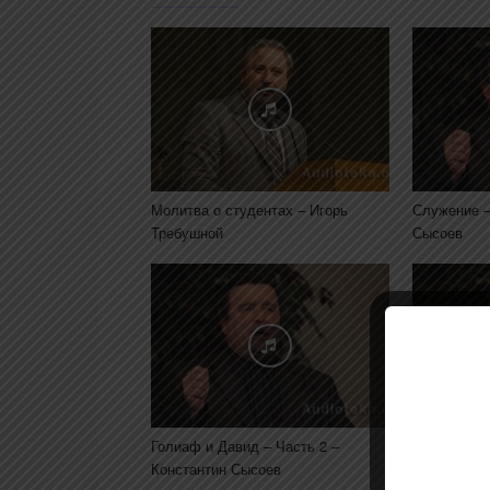
Молитва о студентах – Игорь
Служение –
Требушной
Сысоев
Голиаф и Давид – Часть 2 –
Бог не бес
Константин Сысоев
в вас – 2 