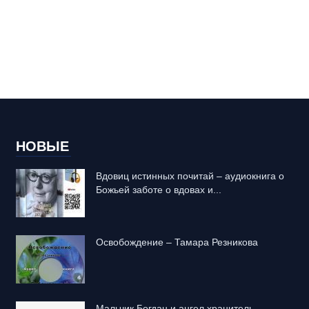
НОВЫЕ
Вдовиц истинных почитай – аудиокнига о
Божьей заботе о вдовах и...
Освобождение – Тамара Резникова
Mальчик Богдан и ангел хранитель