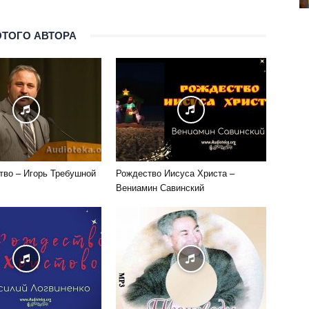
ЭТОГО АВТОРА
во – Игорь Требушной
Рождество Иисуса Христа –
Вениамин Савинский