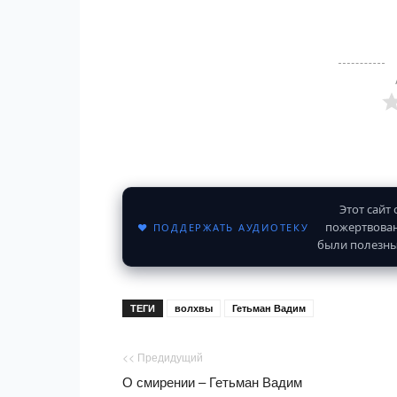
Этот сайт
пожертвован
♥ ПОДДЕРЖАТЬ АУДИОТЕКУ
были полезны
ТЕГИ
волхвы
Гетьман Вадим
<< Предидущий
О смирении – Гетьман Вадим