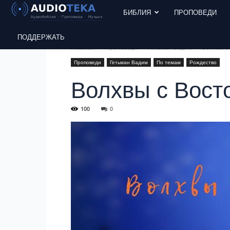
БИБЛИЯ
ПРОПОВЕДИ
ПОДДЕРЖАТЬ
Главная
Проповеди
Гетьман Вадим
Волхвы с
Проповеди
Гетьман Вадим
По темам
Рождество
Волхвы с Вост
100
0