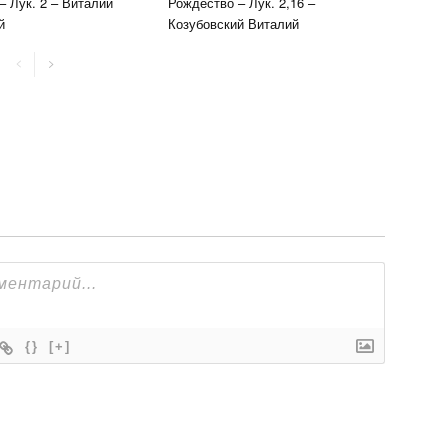
– Лук. 2 – Виталий
Рождество – Лук. 2,16 –
й
Козубовский Виталий
{}
[+]