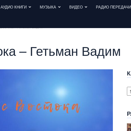
АУДИО КНИГИ
МУЗЫКА
ВИДЕО
РАДИО ПЕРЕДАЧ
 Востока – Гетьман Вадим
ока – Гетьман Вадим
К
К
с
Р