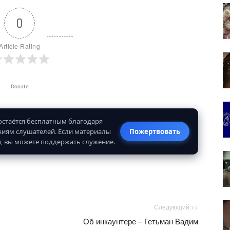
0
Article Rating
Donate
 остаётся бесплатным благодаря
иям слушателей. Если материалы
Пожертвовать
, вы можете поддержать служение.
Следующий >>
Об инкаунтере – Гетьман Вадим