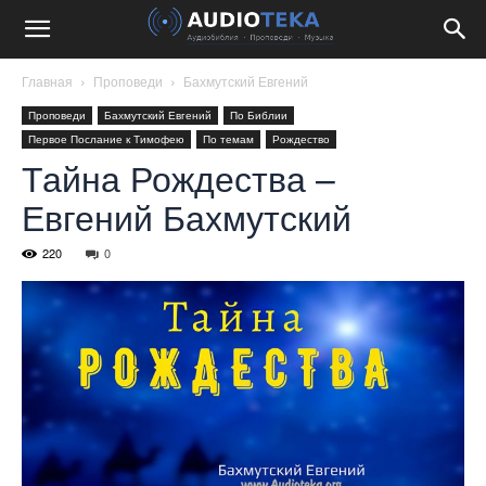
Главная
Проповеди
Бахмутский Евгений
Проповеди
Бахмутский Евгений
По Библии
Первое Послание к Тимофею
По темам
Рождество
Тайна Рождества –
Евгений Бахмутский
220
0