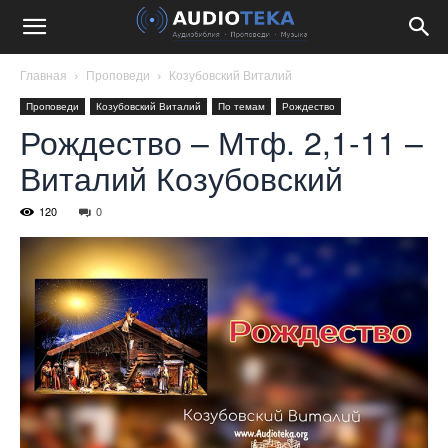
Главная
Проповеди
Козубовский Виталий
Проповеди
Козубовский Виталий
По темам
Рождество
Рождество – Мтф. 2,1-11 –
Виталий Козубовский
120
0