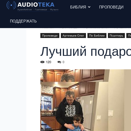
БИБЛИЯ
ПРОПОВЕДИ
ПОДДЕРЖАТЬ
Главная
Проповеди
Артемьев Олег
Лучший п
Проповеди
Артемьев Олег
По Библии
Псалтирь
П
Лучший подаро
120
0