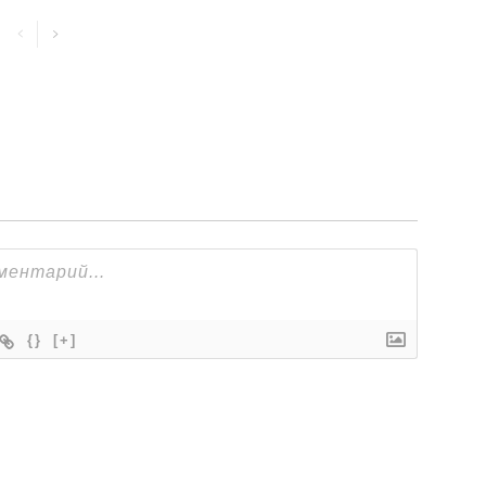
{}
[+]