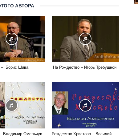
ЭТОГО АВТОРА
 – Борис Шива
На Рождество – Игорь Требушной
 – Владимир Омельчук
Рождество Христово – Василий