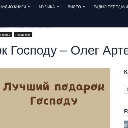
АУДИО КНИГИ
МУЗЫКА
ВИДЕО
РАДИО ПЕРЕДАЧ
одарок Господу – Олег Артемьев
о темам
Рождество
к Господу – Олег Арт
К
К
с
Р