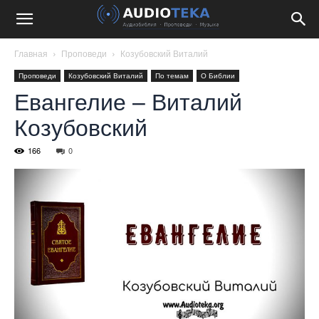
Главная
Проповеди
Козубовский Виталий
Проповеди
Козубовский Виталий
По темам
О Библии
Евангелие – Виталий
Козубовский
166
0