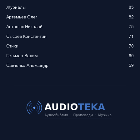
Журналы
85
Артемьев Олег
82
Антонюк Николай
75
Сысоев Константин
71
Стихи
70
Гетьман Вадим
60
Савченко Александр
59