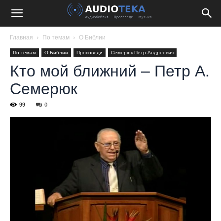
Главная
По темам
О Библии
По темам
О Библии
Проповеди
Семерюк Пётр Андреевич
Кто мой ближний – Петр А.
Семерюк
99
0