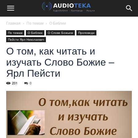
Главная
По темам
О Библии
По темам
О Библии
О Слове Божьем
Проповеди
Пейсти Ярл Николаевич
О том, как читать и
изучать Слово Божие –
Ярл Пейсти
201
0