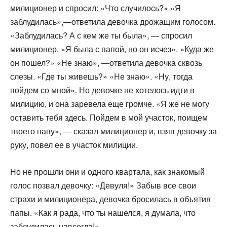
милиционер и спросил: «Что случилось?» «Я
заблудилась»,—ответила девочка дрожащим голосом.
«Заблудилась? А с кем же ты была», — спросил
милиционер. «Я была с папой, но он исчез». «Куда же
он пошел?» «Не знаю», —ответила девочка сквозь
слезы. «Где ты живешь?» «Не знаю». «Ну, тогда
пойдем со мной». Но де­вочке не хотелось идти в
милицию, и она заревела еще громче. «Я же не могу
оставить тебя здесь. Пойдем в мой участок, поищем
твоего папу», — сказал милиционер и, взяв девочку за
руку, повел ее в участок милиции.
Но не прошли они и одного квартала, как знакомый
голос позвал девочку: «Девуля!» Забыв все свои
страхи и мили­ционера, девочка бросилась в объятия
папы. «Как я рада, что ты нашелся, я думала, что
заблудилась навсегда!»