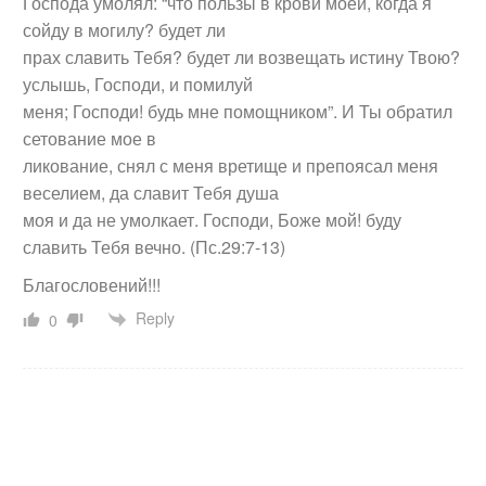
Господа умолял: “что пользы в крови моей, когда я
сойду в могилу? будет ли
прах славить Тебя? будет ли возвещать истину Твою?
услышь, Господи, и помилуй
меня; Господи! будь мне помощником”. И Ты обратил
сетование мое в
ликование, снял с меня вретище и препоясал меня
веселием, да славит Тебя душа
моя и да не умолкает. Господи, Боже мой! буду
славить Тебя вечно. (Пс.29:7-13)
Благословений!!!
Reply
0