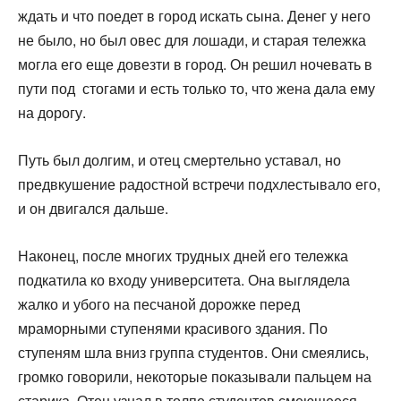
ждать и что поедет в го­род искать сына. Денег у него
не было, но был овес для ло­шади, и старая тележка
могла его еще довезти в город. Он решил ночевать в
пути под стогами и есть только то, что жена дала ему
на дорогу.
Путь был долгим, и отец смертельно уставал, но
предвкуше­ние радостной встречи подхлестывало его,
и он двигался дальше.
Наконец, после многих трудных дней его тележка
подка­тила ко входу университета. Она выглядела
жалко и убого на песчаной дорожке перед
мраморными ступенями красивого здания. По
ступеням шла вниз группа студентов. Они смеялись,
громко говорили, некоторые показывали пальцем на
старика. Отец узнал в толпе студентов смеющееся