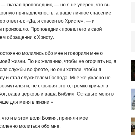
, — сказал проповедник, — но я не уверен, что вы
ковную принадлеж­ность, а ваше личное спасение
р ответил: «Да, я спасен во Христе», — и
им произошло. Про­поведник провел его в свой
оем обращении к Христу.
остоянно молились обо мне и говорили мне о
оей жизни. По их желанию, чтобы не огорчать их, я
сле службы во фло­те, но они хотели, чтобы я
олу и стал служителем Господа. Мне же ужасно не
возмутился и, не скрывая этого, громко кричал в
Бог, ваша церковь и ваша Библия! Оставьте меня в
учше для меня в жизни!»
 что и в этом воля Божия, приняли мое
силенно молиться обо мне.