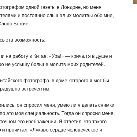
отографом одной газеты в Лондоне, но меня
дителями и постоянно слышал их молитвы обо мне,
 Слово Божие.
сь эта возможность:
и на работу в Китае. «Ура!» — кричал я в душе и
коро не услышу больше молитв моих родителей.
тайского фотогра­фа, в доме которого я мог бы
 радушно встречен им.
рились, он спросил меня, умею ли я делать снимки
 по это моя специальность. Тогда он спросил меня,
точном его изображе­нии. Я ответил, что такого
ю и прочитал: «Лукаво сердце человеческое и