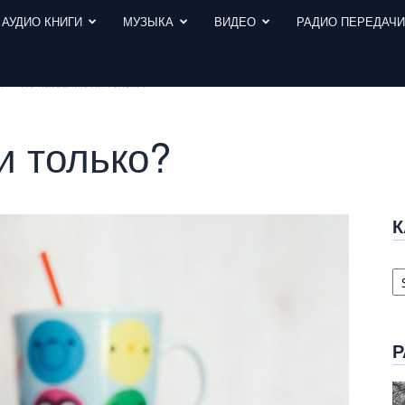
АУДИО КНИГИ
МУЗЫКА
ВИДЕО
РАДИО ПЕРЕДАЧ
ы
По названию ли только?
и только?
К
К
с
Р