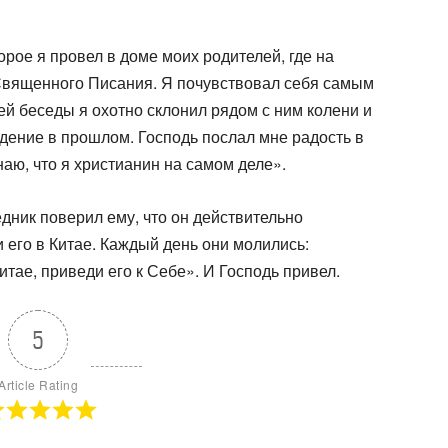
орое я провел в доме моих родителей, где на
Священного Писания. Я почувствовал себя самым
ей беседы я охотно склонил рядом с ним колени и
дение в прошлом. Господь послал мне радость в
аю, что я хри­стианин на самом деле».
дник поверил ему, что он действительно
 его в Китае. Каждый день они молились:
тае, приведи его к Себе». И Господь привел.
5
Article Rating