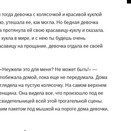
тогда девочка с колясочкой и красивой куклой
чо, утешала ее, как могла. Но бедная девочка
а протянула ей свою красавицу-куклу и сказала.
 кукла в мире, и с нею ты будешь очень
асавицу на прощание, девочка отдала ее своей
 «Неужели это для меня? Не может быть!» —
 побежала домой, пока еще не передумала. Дома
х глядела на пустую колясочку. На самом верхнем
нщина. Она видела все, что произошло под ее
 свидетельницей всей этой трогательной сцены.
шим пакетом под мышкой на пороге дома девочки,