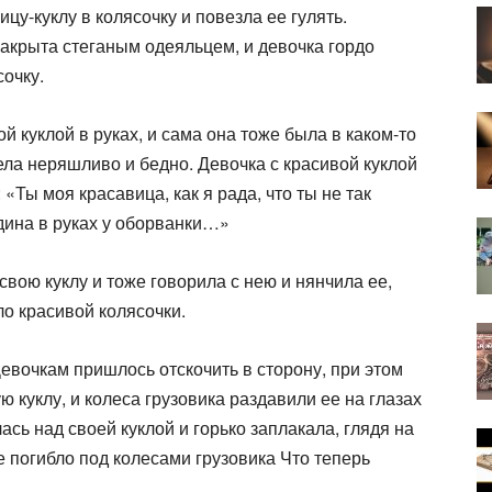
-куклу в коля­сочку и повезла ее гулять.
накрыта стеганым одеяльцем, и девочка гордо
сочку.
й куклой в руках, и сама она тоже была в каком-то
ела неряшливо и бедно. Девочка с красивой куклой
«Ты моя красавица, как я рада, что ты не так
дина в руках у оборванки…»
вою куклу и тоже говорила с нею и нянчила ее,
ло красивой колясочки.
Девочкам при­шлось отскочить в сторону, при этом
 куклу, и колеса грузовика раздавили ее на глазах
ась над своей куклой и горько заплакала, глядя на
е погибло под колесами грузовика Что теперь