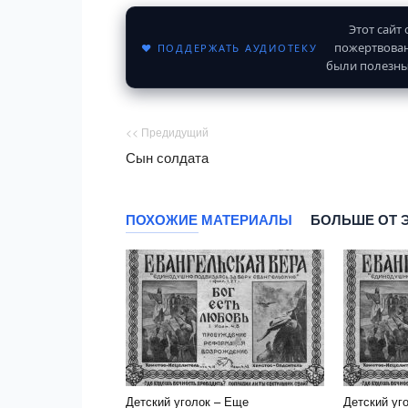
Этот сайт
пожертвован
♥ ПОДДЕРЖАТЬ АУДИОТЕКУ
были полезны
<< Предидущий
Сын солдата
ПОХОЖИЕ МАТЕРИАЛЫ
БОЛЬШЕ ОТ 
Детский уголок – Еще
Детский уг