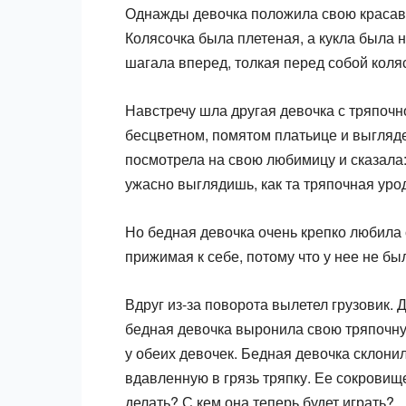
Однажды девочка положила свою красавицу
Колясочка была плетеная, а кукла была 
шагала вперед, толкая перед собой коля
Навстречу шла другая девочка с тряпочно
бесцветном, помятом пла­тьице и выгляд
посмотрела на свою любимицу и сказала: 
ужасно выглядишь, как та тряпочная уро
Но бедная девочка очень крепко любила с
прижимая к себе, потому что у нее не бы
Вдруг из-за поворота вылетел грузовик. 
бедная девочка вырони­ла свою тряпочную
у обеих девочек. Бедная девочка склонил
вдавленную в грязь тряпку. Ее сокровищ
делать? С кем она теперь будет играть?