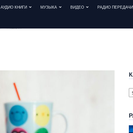
АУДИО КНИГИ
МУЗЫКА
ВИДЕО
РАДИО ПЕРЕДАЧ
ы
Подарок
К
К
с
Р