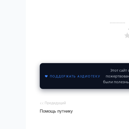
Этот сайт
пожертвован
♥ ПОДДЕРЖАТЬ АУДИОТЕКУ
были полезны
<< Предидущий
Помощь путнику