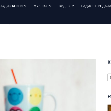
АУДИО КНИГИ
МУЗЫКА
ВИДЕО
РАДИО ПЕРЕДАЧ
ы
Верный пёс
К
К
с
Р