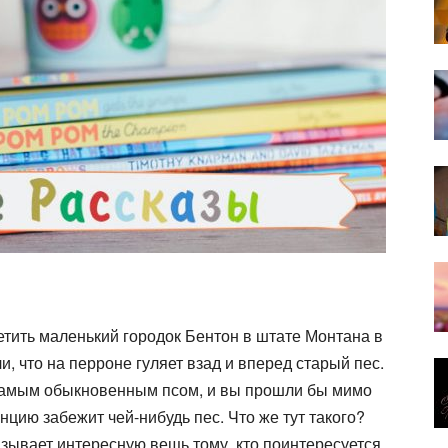
етить маленький городок Бентон в штате Монтана в
и, что на перроне гуляет взад и вперед старый пес.
 самым обыкновенным псом, и вы прошли бы мимо
анцию забежит чей-нибудь пес. Что же тут такого?
зы­вает интересную вещь тому, кто поинтересуется