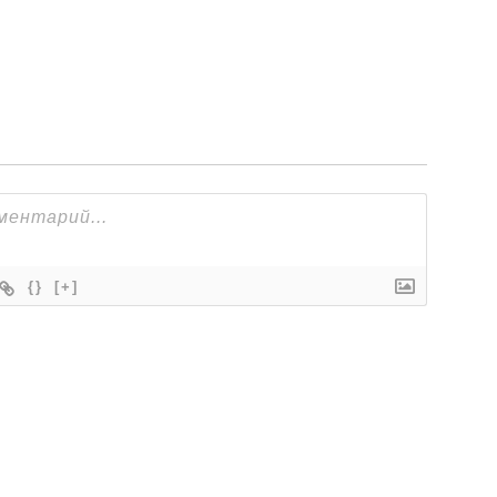
{}
[+]