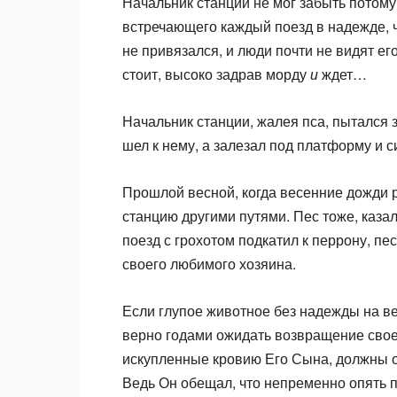
Начальник станции не мог забыть потому
встречающего каждый поезд в надежде, чт
не привязался, и люди почти не видят ег
стоит, высоко задрав морду
и
ждет…
Начальник станции, жалея пса, пытался з
шел к нему, а залезал под плат­форму и 
Прошлой весной, когда весенние дожди р
станцию другими путями. Пес тоже, казал
поезд с грохотом подкатил к перрону, пес
своего любимого хозяина.
Если глупое животное без надежды на ве
верно годами ожидать возвра­щение свое
искупленные кровию Его Сына, должны о
Ведь Он обещал, что непременно опять п