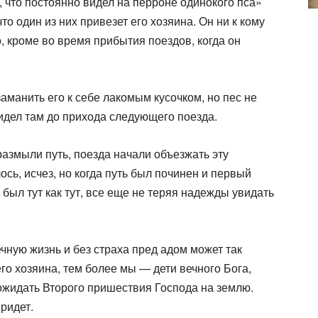
, что постоянно видел на перроне одинокого пса»
о один из них при­везет его хозяина. Он ни к кому
о, кроме во время прибытия поездов, когда он
аманить его к себе лакомым кусочком, но пес не
сидел там до прихода следующего поезда.
азмыли путь, поезда начали объезжать эту
ось, исчез, но когда путь был починен и первый
 был тут как тут, все еще не теряя надежды увидать
чную жизнь и без страха пред адом может так
го хозяина, тем более мы — дети вечного Бога,
жидать Второго пришествия Господа на землю.
ридет.