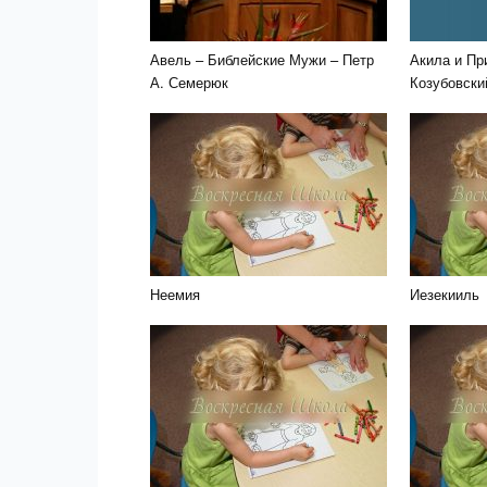
Авель – Библейские Мужи – Петр
Акила и Пр
А. Семерюк
Козубовски
Неемия
Иезекииль