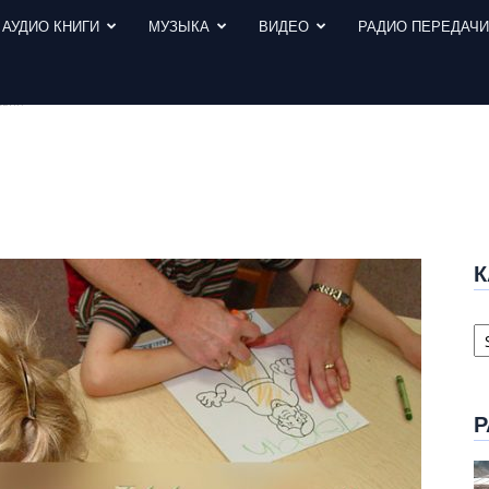
АУДИО КНИГИ
МУЗЫКА
ВИДЕО
РАДИО ПЕРЕДАЧ
авин
К
К
с
Р