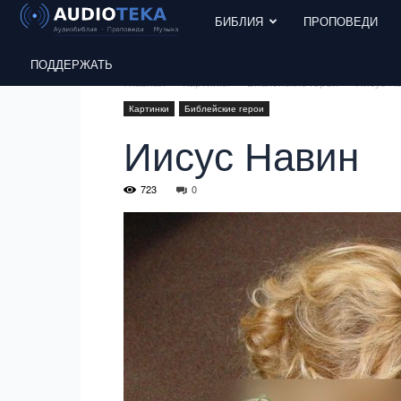
БИБЛИЯ
ПРОПОВЕДИ
ПОДДЕРЖАТЬ
Главная
Картинки
Библейские герои
Иисус Н
Картинки
Библейские герои
Иисус Навин
723
0