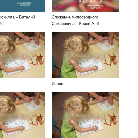
искилла – Виталий
Служение милосердного
й
Cамарянина – Карев А. В.
Исаия