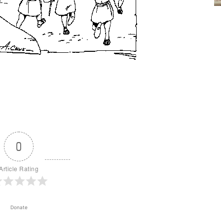
0
Article Rating
Donate