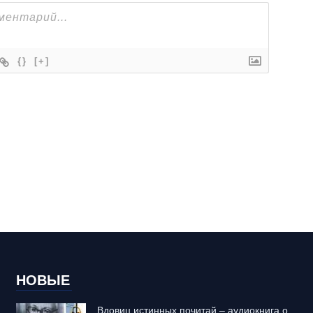
{}
[+]
НОВЫЕ
Вдовиц истинных почитай – аудиокнига о