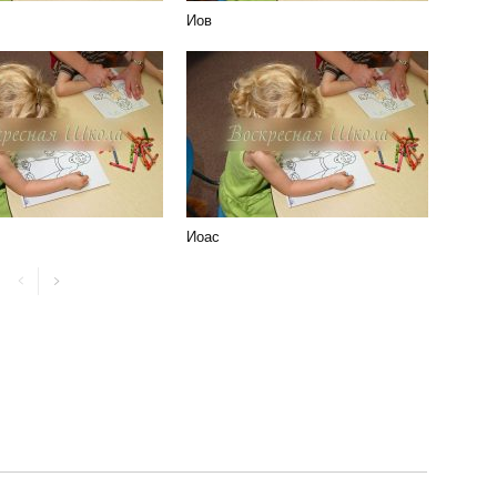
Иов
Иоас