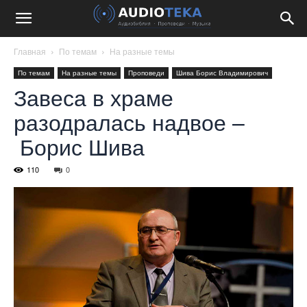
Главная
По темам
На разные темы
По темам
На разные темы
Проповеди
Шива Борис Владимирович
Завеса в храме
разодралась надвое –
Борис Шива
110
0