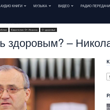
АУДИО КНИГИ
МУЗЫКА
ВИДЕО
РАДИО ПЕРЕДАЧ
 ли быть здоровым? – Николай Антоник
иблии
Евангелие От Иоанна
О здоровье
ь здоровым? – Никол
К
К
с
Р