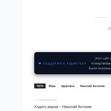
Этот сайт
пожертвован
♥ ПОДДЕРЖАТЬ АУДИОТЕКУ
были полезны
ТЕГИ
Вера
Здоровье
Николай Антонюк
<< Предидущий
Ходить верою – Николай Антоник