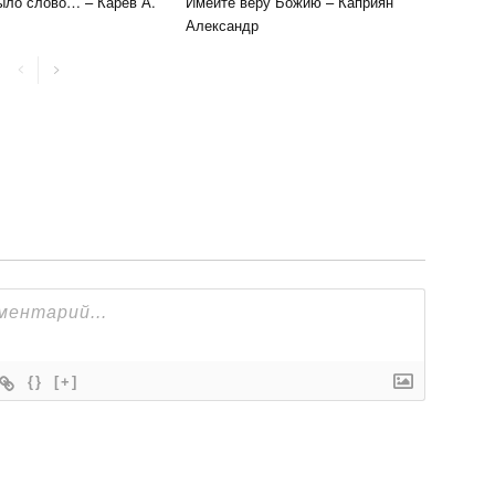
ыло слово… – Карев А.
Имейте веру Божию – Каприян
Александр
{}
[+]