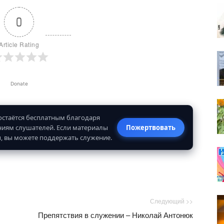
0
Article Rating
Donate
 остаётся бесплатным благодаря
иям слушателей. Если материалы
Пожертвовать
, вы можете поддержать служение.
Следующий >>
Препятствия в служении – Николай Антонюк