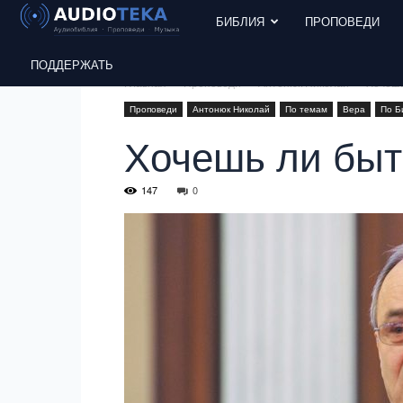
БИБЛИЯ
ПРОПОВЕДИ
ПОДДЕРЖАТЬ
Главная
Проповеди
Антонюк Николай
Хочешь
Проповеди
Антонюк Николай
По темам
Вера
По Б
Хочешь ли быт
147
0