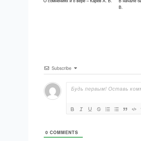
О сомнениях и о вере – Карев А. В.
В начале б
В.
Subscribe
0
COMMENTS