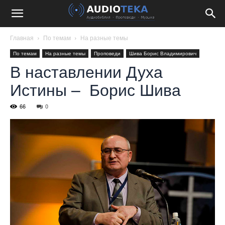
Главная
По темам
На разные темы
По темам
На разные темы
Проповеди
Шива Борис Владимирович
В наставлении Духа
Истины – Борис Шива
66
0