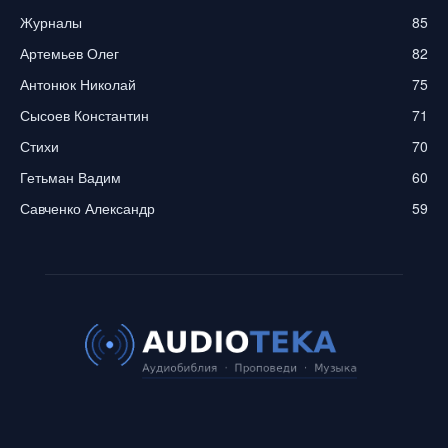
Журналы
85
Артемьев Олег
82
Антонюк Николай
75
Сысоев Константин
71
Стихи
70
Гетьман Вадим
60
Савченко Александр
59