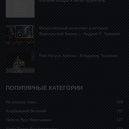
Mальчик Богдан и ангел хранитель
Искусственный интеллект и история
Вавилонской башни — Андрей П. Чумакин
Раб Иисуса Христа – Владимир Ткаченко
ПОПУЛЯРНЫЕ КАТЕГОРИИ
На разные темы
399
Козубовский Виталий
151
Пейсти Ярл Николаевич
137
Шива Борис Владимирович
119