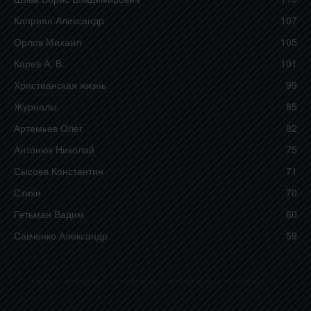
Каприян Александр
107
Орлов Михаил
105
Карев А. В.
101
Христианская жизнь
99
Журналы
85
Артемьев Олег
82
Антонюк Николай
75
Сысоев Константин
71
Стихи
70
Гетьман Вадим
60
Савченко Александр
59