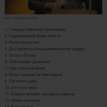
Борис Владимирович Шива
1. О кедрах ливанских (молодёжи)
2. О драгоценной крови Христа
3. Попустительство
4. Да откроются помышление многих сердец
5. Богач и Лазарь
6. Тебя жаждет душа моя
7. Иди к братьям моим
8. Пётр следовал за Ним издали
9. Поставить цель
10. Лот и его жена
11. Блажен человек, чьи грехи покрыты
12. Пение и псалмы
13. Вначале Бог