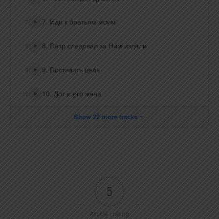
7. Иди к братьям моим
7
8. Пётр следовал за Ним издали
8
9. Поставить цель
9
10. Лот и его жена
10
Show 22 more tracks
5
Article Rating