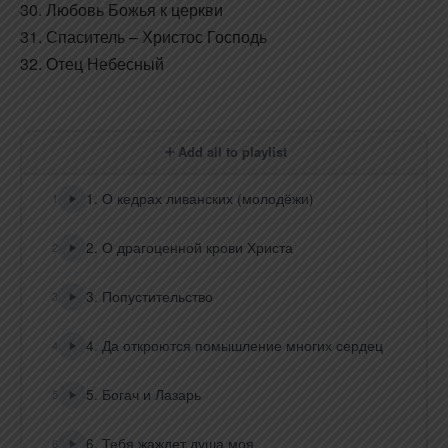
30. Любовь Божья к церкви
31. Спаситель – Христос Господь
32. Отец Небесный
Add all to playlist
1. О кедрах ливанских (молодёжи)
1
2. О драгоценной крови Христа
2
3. Попустительство
3
4. Да откроются помышление многих сердец
4
5. Богач и Лазарь
5
6. Тебя жаждет душа моя
6