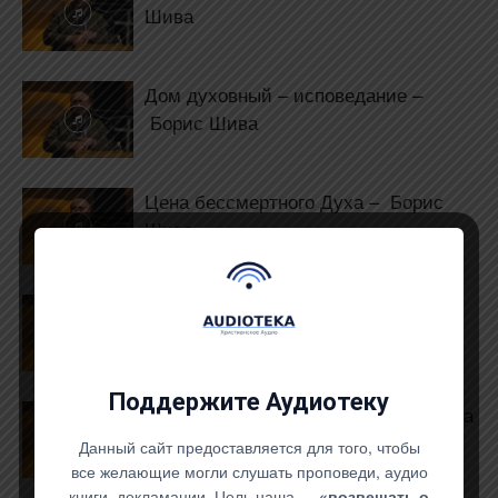
Шива
Дом духовный – исповедание –
Борис Шива
Цена бессмертного Духа – Борис
Шива
Переливание – Борис Шива
Поддержите Аудиотеку
Унесли Господа моего – Борис Шива
Данный сайт предоставляется для того, чтобы
все желающие могли слушать проповеди, аудио
книги, декламации. Цель наша —
«возвещать о