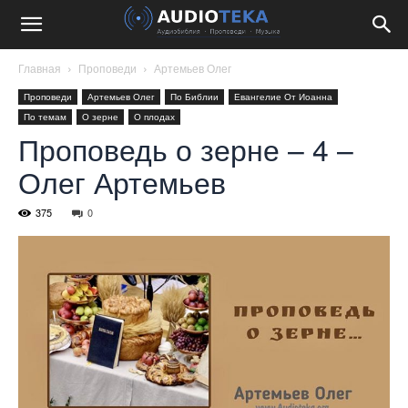
Главная
Проповеди
Артемьев Олег
Проповеди
Артемьев Олег
По Библии
Евангелие От Иоанна
По темам
О зерне
О плодах
Проповедь о зерне – 4 –
Олег Артемьев
375
0