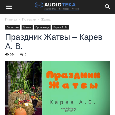
Главная
По темам
Жатва
По темам
Жатва
Проповеди
Карев А. В.
Праздник Жатвы – Карев
А. В.
364
0