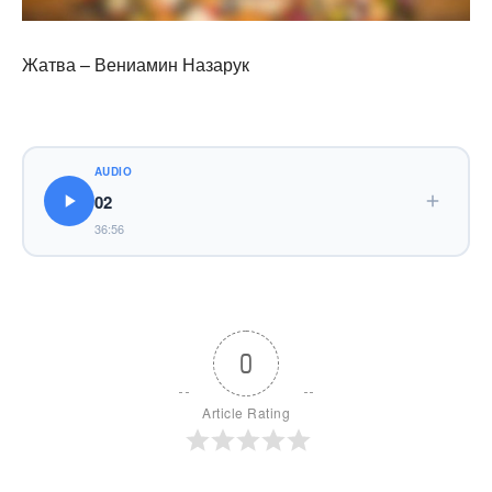
Жатва – Вениамин Назарук
AUDIO
02
36:56
0
Article Rating