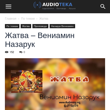
Главная
По темам
Жатва
По темам
Жатва
Проповеди
Назарук Вениамин
Жатва – Вениамин
Назарук
152
0